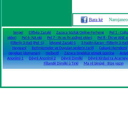
Bara kė
Narojaneo
Serpel
Elifbêa Zazakî
Zazaca Sözlük Online-Ferheng
Pel 1 - Çoğ
ekleri
Pel 6- NA eki
Pel 7 - IN ve ÎN aidiyet ekleri
Pel 8 - ÊN ve ANE e
Fiillerin 3 Hali (Pel -1)
Îdyomê Zazakî-1
3 Halên Karan - Fiillerin 3 Hali
Heywanî
Betimlemeler ve Duyulan seslerin tarifi
Çekuyê Hemdemî
qeçekan (domanan)
Helbestî
Zazaca teşekkür etmek üzerine
Anlat
Anonîmî-1
Dêyrê Anonîmî-2
Dêyrê Dimilkî
Dêyrê Kirdasî ra Açarney
Fîîlandê Dimilkî û Tirkî
Ma rê binûşê - Bize yazın