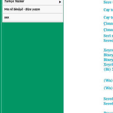
Zazaca Başım gözüm
Türkçe Yazılar
Sere
üstüne zazaca
Zazaca Başım gözüm
Ma rê binûşê - Bize yazın
Cay t
üstüne zazaca
Zazaca Başım gözüm
Cay t
xxx
üstüne zazaca
Çima
Zazaca Göz üstüne zazaca
zazaca Gözüm üstüne
Çima
zazaca
Serî 
zazaca baş üstüne zazaca
Sere
zazaca başım üstüne zazaca
Xeyro
Zazaca hayırdır zazaca
Bixey
Bixey
Xeyrî
zazaca hayırlısıyla zazaca
(Bi) 
zazaca başın sağolsun
(Wa) 
zazaca
zazaca başınız sağolsun
(Wa) 
zazaca
başiniz sagolsun
Sere
zazaca kafanı yorma zazaca
Sere
zazaca kafanı yorma zazaca