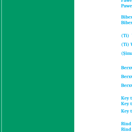
Pawe
zazaca allaha emanet olun
Pawe
zazaca kafanı yorma zazaca
Bibe
zazaca özür dilerim zazaca
Bibe
zazaca ozur dilerim zazaca
zazaca teşekkür ederim
(Ti)
zazaca
zazaca teşekür ederim
(Ti)
zazaca
zazaca teşekkur ederim
(Şim
zazaca
zazaca teşekur ederim
Berx
zazaca
zazaca teşekkür etmek
Berx
zazaca
zazaca teşekür etmek
Berx
zazaca
Key 
Key t
zazaca sağol ne demek
Key 
zazaca
Rind 
zazaca iyi ki doğdun nasıl
Rind 
zazaca iyiki doğdun zazaca