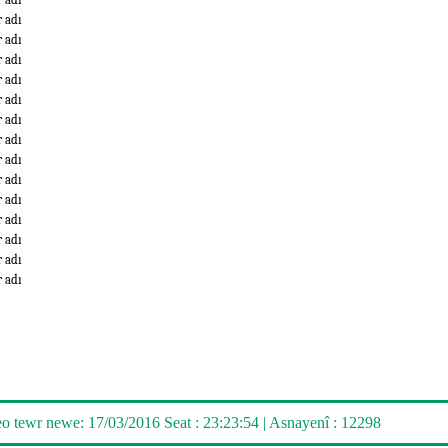
r adı
r adı
r adı
r adı
r adı
r adı
r adı
r adı
r adı
r adı
r adı
r adı
r adı
r adı
eo tewr newe
: 17/03/2016 Seat : 23:23:54 |
Asnayenî
: 12298