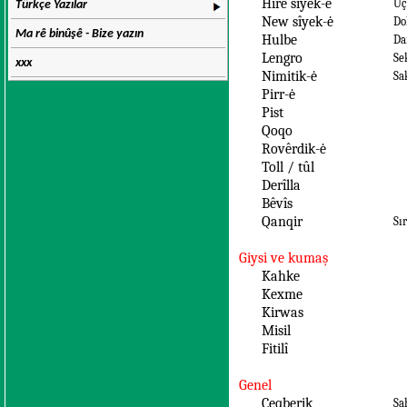
Hîrê sîyek-ė
Üç
Türkçe Yazılar
New sîyek-ė
Do
Ma rê binûşê - Bize yazın
Hulbe
Da
Lengro
Se
xxx
Nimitik-ė
Sa
Pirr-ė
Pist
Qoqo
Rovêrdik-ė
Toll / tûl
Derîlla
Bêvîs
Qanqir
Sı
Giysi ve kumaş
Kahke
Kexme
Kirwas
Misil
Fitilî
Genel
Çeqberik
Şa