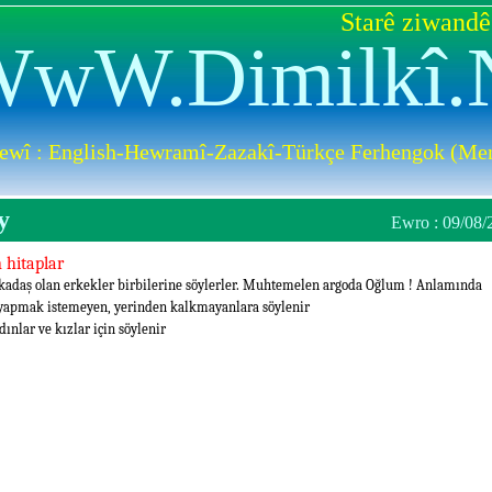
Starê ziwandê
wW.Dimilkî.
ewî : English-Hewramî-Zazakî-Türkçe Ferhengok (Men
y
Ewro : 09/08/
 hitaplar
kadaş olan erkekler birbilerine söylerler. Muhtemelen argoda Oğlum ! Anlamında
 yapmak istemeyen, yerinden kalkmayanlara söylenir
dınlar ve kızlar için söylenir