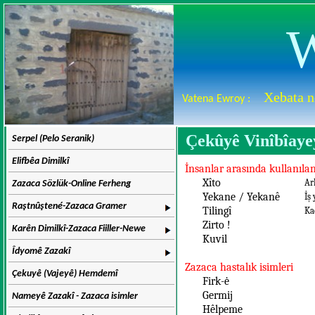
W
Xebata n
Vatena Ewroy :
Çekûyê Vinîbîaye
Serpel (Pelo Seranik)
Elifbêa Dimilkî
İnsanlar arasında kullanılan
Xîto
Ar
Zazaca Sözlük-Online Ferheng
Yekane / Yekanê
İş
Raştnûştené-Zazaca Gramer
Tilingî
Ka
Zirto !
Karên Dimilkî-Zazaca Fiiller-Newe
Kuvil
Îdyomê Zazakî
Zazaca hastalık isimleri
Çekuyê (Vajeyê) Hemdemî
Firk-ė
Germij
Nameyê Zazakî - Zazaca isimler
Hêlpeme