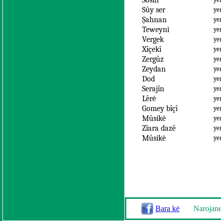
Sosin
Sûy ser
ye
Şahnan
ye
Teweyni
ye
Vergek
ye
Xîçekî
ye
Zergûz
ye
Zeydan
ye
Dod
ye
Serajîn
ye
Lêrė
ye
Gomey bîçî
ye
Mûsikė
ye
Zîara dazê
ye
Mûsikė
ye
Bara kė
Narojan