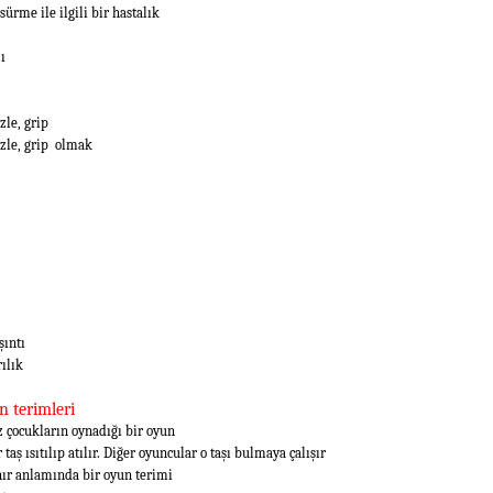
sürme ile ilgili bir hastalık
ı
zle, grip
zle, grip olmak
şıntı
rılık
n terimleri
z çocukların oynadığı bir oyun
 taş ısıtılıp atılır. Diğer oyuncular o taşı bulmaya çalışır
nır anlamında bir oyun terimi