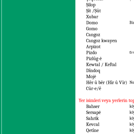
Şilop
Şît /Şût
Xubar
Domo
Bi
Gomo
Cangoz
Cangoz kwayen
Arpizot
Pizdo
Er
Pizlûg-ė
Kewtal / Keftal
Dîndoq
Mojė
Hêr û bêr (Hîr û Vîr)
No
Cûr-e/ê
Yer isimleri veya yerlerin t
Bahser
kö
Sersapė
kö
Sahrik
kö
Kevcal
kö
Qetîne
kö