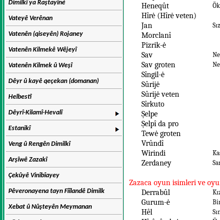
Dimilkî ya Raştayîné
Heneqût
Ök
Hîrė (Hîrė veten)
Vateyê Verênan
Jan
Sız
Vatenên (qiseyên) Rojaney
Morclanî
Pizrik-ė
Vatenên Kilmekê Wêjeyî
Sav
Ne
Sav groten
Ne
Vatenên Kilmek û Weşî
Sîngil-ė
Dêyr û kayê qeçekan (domanan)
Sûrijė
Sûrijė veten
Helbestî
Sîrkuto
Dêyrî-Kilamî-Hevalî
Şelpe
Şelpî da pro
Estanikî
Tewė groten
Vrûndî
Veng û Rengên Dimilkî
Wirindi
Ka
Arşîwê Zazakî
Zerdaney
Sa
Çekûyê Vinîbîayey
Zazaca oyun isimleri ve oyu
Pêveronayena tayn Fîîlandê Dimilk
Derrabûl
Kı
Gurum-ė
Bir
Xebat û Nûşteyên Meymanan
Hêl
Sı