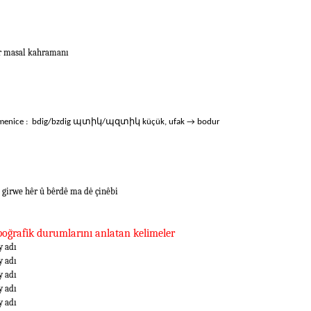
r masal kahramanı
menice : bdig/bzdig պտիկ/պզտիկ küçük, ufak → bodur
 girwe hêr û bêrdê ma dė çinêbi
opoğrafik durumlarını anlatan kelimeler
y adı
y adı
y adı
y adı
y adı