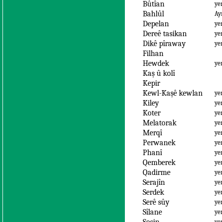
Bûtîan
ye
Bahlûl
Ay
Depelan
ye
Dereê tasikan
ye
Dikê pîraway
ye
Filhan
Hewdek
ye
Kaş û kolî
Kepir
Kewl-Kaşê kewlan
ye
Kiley
ye
Koter
ye
Melatorak
ye
Merqî
ye
Perwanek
ye
Phanî
ye
Qemberek
ye
Qadirme
ye
Serajîn
ye
Serdek
ye
Serê sûy
ye
Sîlane
ye
ye