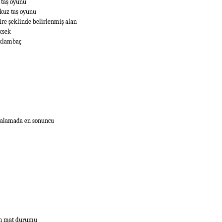
 taş oyunu
kuz taş oyunu
ire şeklinde belirlenmiş alan
ksek
klambaç
ralamada en sonuncu
h mat durumu