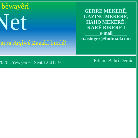
 bêwayêrî
GERRE MEKERÊ,
Net
GAZINC MEKERÊ,
HAHO MEKERÊ,
KARÊ BIKERÊ !
______e-mail______
b.asinger@hotmail.com
u ra Arşîwê Zazakî bindé)
Editor: Bahrî Demîr
2026 , Yewşeme | Seat:
12:41:19