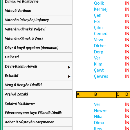
Dimilkî ya Raştayîné
Qolik
IN
Kermej
IN
Vateyê Verênan
Çefî
IN
Vatenên (qiseyên) Rojaney
Por
IN
Çilm
IN
Vatenên Kilmekê Wêjeyî
Cemed
IN
Vatenên Kilmek û Weşî
Vewr
IN
Dirbet
IN
Dêyr û kayê qeçekan (domanan)
Derg
IN
Helbestî
Ver
IN
Kilm
IN
Dêyrî-Kilamî-Hevalî
Çewt
IN
Estanikî
Çewres
IN
Veng û Rengên Dimilkî
Arşîwê Zazakî
A
B
C
D
Çekûyê Vinîbîayey
Ver
ÎN
Newke
ÎN
Pêveronayena tayn Fîîlandê Dimilk
Nika
ÎN
Xebat û Nûşteyên Meymanan
Dima
ÎN
Rew
ÎN