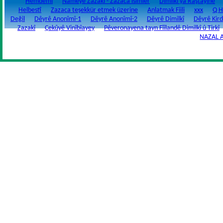
Hemdemî
Nameyê Zazakî - Zazaca isimler
Dimilkî ya Raştayîné
Helbestî
Zazaca teşekkür etmek üzerine
Anlatmak Fiili
xxx
Q H
Değil
Dêyrê Anonîmî-1
Dêyrê Anonîmî-2
Dêyrê Dimilkî
Dêyrê Kird
Zazakî
Çekûyê Vinîbîayey
Pêveronayena tayn Fîîlandê Dimilkî û Tirkî
NAZAL 