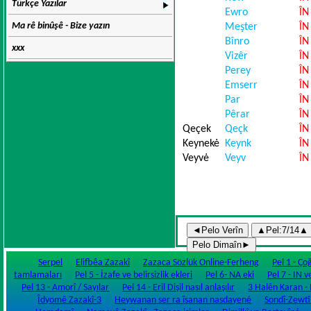
Türkçe Yazılar
Ewro
ÎN
Ma rê binûşê - Bize yazın
Meşter
ÎN
Bînro
ÎN
xxx
Vizêr
ÎN
Perey
ÎN
Emserr
ÎN
Par
ÎN
Pêrar
ÎN
Qeçek
Qeçk
ÎN
Keynekė
Keynk
ÎN
Veyvė
Veyv
ÎN
Serpel
Elifbêa Zazakî
Zazaca Sözlük Online-Ferheng
Pel 1 - Ço
tamlamaları
Pel 5 - İzafe ve belirsizlik ekleri
Pel 6- NA eki
Pel 7 - IN v
Pel 13 - Amorî / Sayılar
Pel 14 - Eril Dişil nasıl anlaşılır
3 Halên Karan - Fi
Îdyomê Zazakî-3
Heywanan ser ra îsanan nasdayené
Sondî-Zewtî