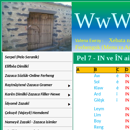
WwW.D
Xebata n
Vatena Ewroy :
Ferhengok (Menu ra Ar
Pel 7 - IN ve ÎN ai
Serpel (Pelo Seranik)
Elifbêa Dimilkî
A
B
C
D
Zazaca Sözlük-Online Ferheng
Aw
ė
IN
Sol
ė
IN
Raştnûştené-Zazaca Gramer
Klaw
ė
IN
Ard
î
IN
Karên Dimilkî-Zazaca Fiiller-Newe
Glêşk
î
IN
Îdyomê Zazakî
Leym
IN
Çekuyê (Vajeyê) Hemdemî
Lîm
IN
Boy
IN
Nameyê Zazakî - Zazaca isimler
Reng
IN