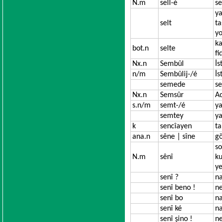
N.m
sell-é
se
ya
selt
ta
yo
ka
bot.n
selte
fi
Nx.n
Sembûl
İs
n/m
Sembûlij-/é
İs
semede
se
Nx.n
Semsûr
A
s.n/m
semt-/é
ya
semtey
ya
k
sencîayen
ta
ana.n
sêne | sîne
gö
so
N.m
sênî
ku
ye
senî ?
na
senî beno !
ne
senî bo
na
senî ké
na
senî şino !
ne