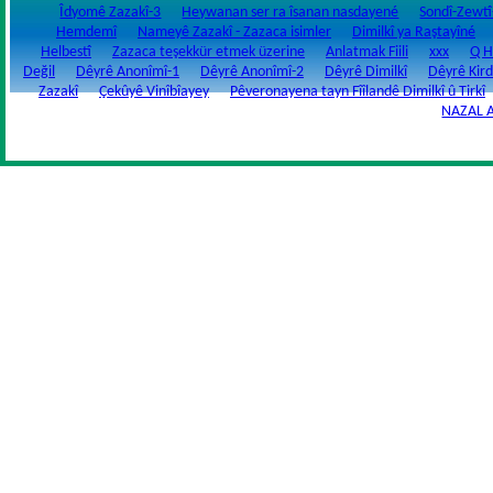
Îdyomê Zazakî-3
Heywanan ser ra îsanan nasdayené
Sondî-Zewtî
Hemdemî
Nameyê Zazakî - Zazaca isimler
Dimilkî ya Raştayîné
Helbestî
Zazaca teşekkür etmek üzerine
Anlatmak Fiili
xxx
Q H
Değil
Dêyrê Anonîmî-1
Dêyrê Anonîmî-2
Dêyrê Dimilkî
Dêyrê Kird
Zazakî
Çekûyê Vinîbîayey
Pêveronayena tayn Fîîlandê Dimilkî û Tirkî
NAZAL 