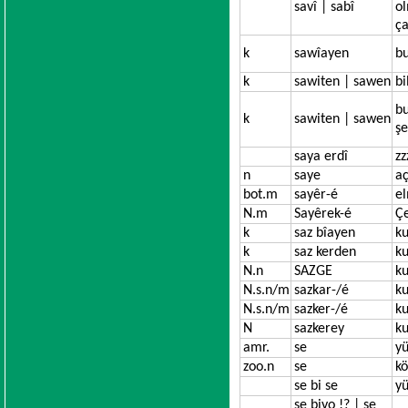
savî | sabî
o
ç
k
sawîayen
b
k
sawiten | sawen
b
bu
k
sawiten | sawen
şe
saya erdî
zz
n
saye
aç
bot.m
sayêr-é
e
N.m
Sayêrek-é
Çe
k
saz bîayen
k
k
saz kerden
k
N.n
SAZGE
ku
N.s.n/m
sazkar-/é
ku
N.s.n/m
sazker-/é
ku
N
sazkerey
ku
amr.
se
yü
zoo.n
se
k
se bi se
yü
se biyo !? | se