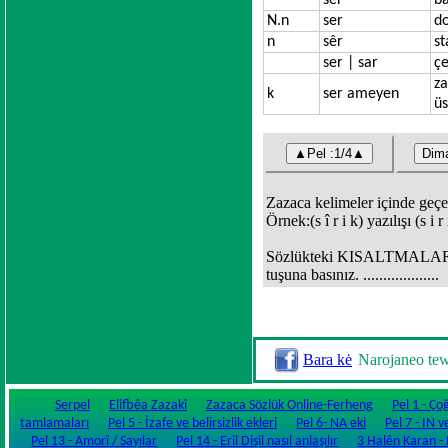
ser
ba
N.n
ser
do
n
sêr
st
ser | sar
çe
za
k
ser ameyen
ü
Zazaca kelimeler içinde geçen 
Örnek:(s î r i k) yazılışı (s i 
Sözlükteki KISALTMALARIN 
tuşuna basınız. ...................
Bara kė
Narojaneo te
Serpel
Elifbêa Zazakî
Zazaca Sözlük Online-Ferheng
Pel 1 - Ço
tamlamaları
Pel 5 - İzafe ve belirsizlik ekleri
Pel 6- NA eki
Pel 7 - IN v
Pel 13 - Amorî / Sayılar
Pel 14 - Eril Dişil nasıl anlaşılır
3 Halên Karan - Fi