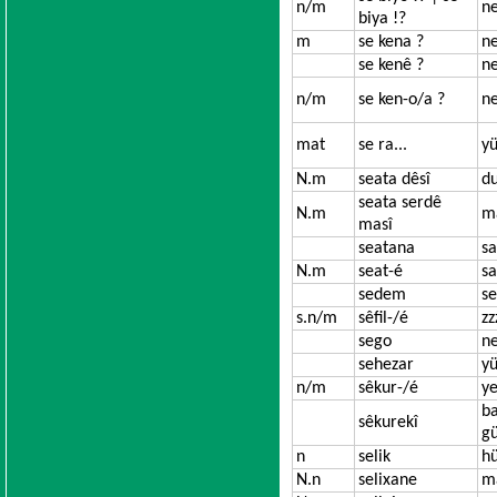
n/m
ne
biya !?
m
se kena ?
ne
se kenê ?
ne
n/m
se ken-o/a ?
ne
mat
se ra...
yü
N.m
seata dêsî
du
seata serdê
N.m
ma
masî
seatana
sa
N.m
seat-é
sa
sedem
se
s.n/m
sêfil-/é
zz
sego
n
sehezar
yü
n/m
sêkur-/é
ye
b
sêkurekî
g
n
selik
h
N.n
selixane
m