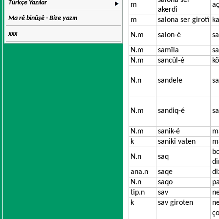
salona ser
Türkçe Yazılar
m
aç
akerdî
Ma rê binûşê - Bize yazın
m
salona ser girotî
ka
xxx
N.m
salon-é
sa
N.m
samîla
sa
N.m
sancûl-é
k
N.n
sandele
s
N.m
sandiq-é
sa
N.m
sanik-é
ma
k
sanikî vaten
m
bo
N.n
saq
di
ana.n
saqe
di
N.n
saqo
pa
tip.n
sav
ne
k
sav giroten
ne
ço