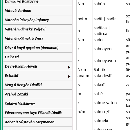
Dimilkî ya Raştayîné
N.n
sabûn
s
Vateyê Verênan
se
bot.n
sadîl | sadir
Vatenên (qiseyên) Rojaney
fi
sadîlca |
Vatenên Kilmekê Wêjeyî
n
fi
sadirca
Vatenên Kilmek û Weşî
N.n
sado
sü
ar
Dêyr û kayê qeçekan (domanan)
k
sahnayen
yo
Helbestî
ar
k
sahneyayen
y
Dêyrî-Kilamî-Hevalî
Nx.n
Sahrik
Si
Estanikî
ana.m
sala destî
av
za
salaxî
zz
Veng û Rengên Dimilkî
m
sal-é
ya
Arşîwê Zazakî
s
k
salme vaten
Çekûyê Vinîbîayey
k
n/m
salm-e/î
sa
Pêveronayena tayn Fîîlandê Dimilk
s
salmekî
Xebat û Nûşteyên Meymanan
ge