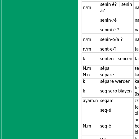
senîn ê? | senîn
n/m
na
a?
senîn-/é
na
senînî ê ?
na
n/m
senîn-o/a ?
na
n/m
sent-e/î
ta
k
senten | sencen
t
N.m
sêpa
s
N.n
sêpare
ka
k
sêpare werden
k
te
k
seq sero bîayen
ü
ayam.n
seqam
zz
te
seq-é
o
an
N.m
seq-é
b
bi