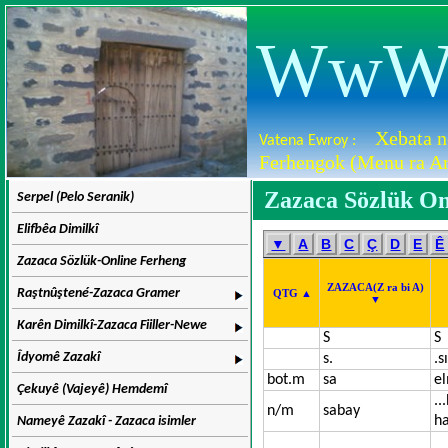
WwW.D
Xebata n
Vatena Ewroy :
Ferhengok (Menu ra Ar
Zazaca Sözlük On
Serpel (Pelo Seranik)
Elifbêa Dimilkî
▼
A
B
C
Ç
D
E
Ê
Zazaca Sözlük-Online Ferheng
ZAZACA(Z ra bi A)
Raştnûştené-Zazaca Gramer
QTG ▲
▼
Karên Dimilkî-Zazaca Fiiller-Newe
S
S
Îdyomê Zazakî
s.
.s
bot.m
sa
e
Çekuyê (Vajeyê) Hemdemî
..
n/m
sabay
h
Nameyê Zazakî - Zazaca isimler