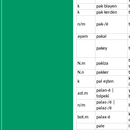
k
pak bîayen
k
pak kerden
n/m
pak-/é
ayam
pakaî
pakey
N.m
pakîza
N.n
pakker
k
pal eşten
palan-é |
ast.m
tolpekî
palas-/é |
n/m
palaz-/é
bot.m
palax-é
pale