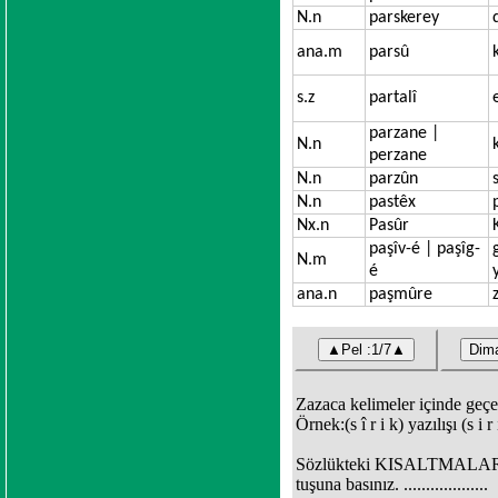
N.n
parskerey
ana.m
parsû
s.z
partalî
parzane |
N.n
perzane
N.n
parzûn
N.n
pastêx
Nx.n
Pasûr
paşîv-é | paşîg-
N.m
é
ana.n
paşmûre
Zazaca kelimeler içinde geçen 
Örnek:(s î r i k) yazılışı (s i 
Sözlükteki KISALTMALARIN 
tuşuna basınız. ...................