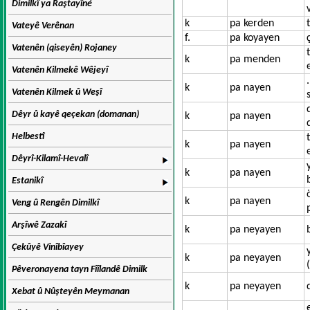
Dimilkî ya Raştayîné
k
pa kerden
Vateyê Verênan
f.
pa koyayen
Vatenên (qiseyên) Rojaney
k
pa menden
Vatenên Kilmekê Wêjeyî
k
pa nayen
Vatenên Kilmek û Weşî
Dêyr û kayê qeçekan (domanan)
k
pa nayen
Helbestî
k
pa nayen
Dêyrî-Kilamî-Hevalî
k
pa nayen
Estanikî
k
pa nayen
Veng û Rengên Dimilkî
Arşîwê Zazakî
k
pa neyayen
Çekûyê Vinîbîayey
k
pa neyayen
Pêveronayena tayn Fîîlandê Dimilk
k
pa neyayen
Xebat û Nûşteyên Meymanan