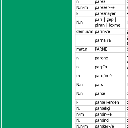
n
parêz
N.n/m
parêzer-/é
k
parêznayen
parî | gep |
N.n
piran | loxme
dem.n/m
parîn-/é
parna ra
mat.n
PARNE
n
parone
n
parpîn
m
parqûn-é
N.n
pars
N.n
parse
k
parse kerden
N.
parsekçî
n/m
parsin-/é
N.
parsincî
N.n/m
parsker-/é