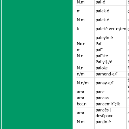
N.m
pal-é
m
palek-é
N.m
palek-é
k
paleké ver eşten
paleyîn-é
Nx.n
Pali
m
palî
N.n
palîste
Paliyij-/é
N.n
paloke
n/m
pamend-e/î
N.n/m
panay-e/î
amr.
panc
amr.
pancas
bot.n
pancemirîçik
pancês |
amr.
desûpanc
N.m
panjin-é