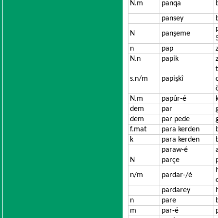
N.m
panqa
pansey
N
panşeme
n
pap
N.n
papik
s.n/m
papişkî
N.m
papûr-é
dem
par
dem
par pede
f.mat
para kerden
k
para kerden
paraw-é
N
parçe
n/m
pardar-/é
pardarey
n
pare
m
par-é