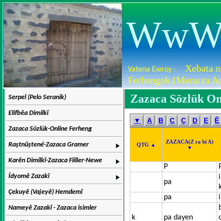
WwW.D
Xebata n
Vatena Ewroy :
Ferhengok (Menu ra Ar
Zazaca Sözlük On
Serpel (Pelo Seranik)
Elifbêa Dimilkî
▼
A
B
C
Ç
D
E
Ê
Zazaca Sözlük-Online Ferheng
ZAZACA(Z ra bi A)
Raştnûştené-Zazaca Gramer
QTG ▲
▼
Karên Dimilkî-Zazaca Fiiller-Newe
P
Îdyomê Zazakî
pa
Çekuyê (Vajeyê) Hemdemî
pa
Nameyê Zazakî - Zazaca isimler
k
pa dayen