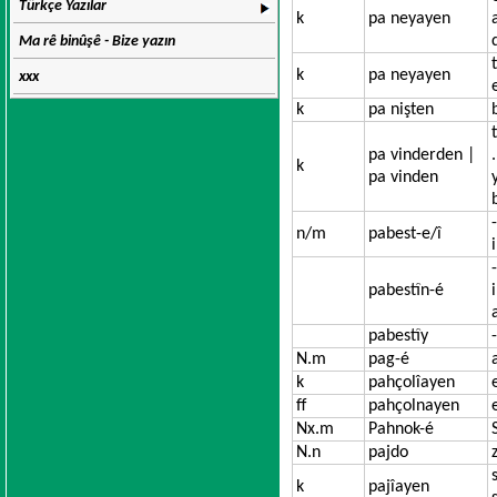
Türkçe Yazılar
k
pa neyayen
Ma rê binûşê - Bize yazın
k
pa neyayen
xxx
k
pa nişten
pa vinderden |
k
pa vinden
n/m
pabest-e/î
pabestîn-é
pabestîy
N.m
pag-é
k
pahçolîayen
ff
pahçolnayen
Nx.m
Pahnok-é
N.n
pajdo
k
pajîayen