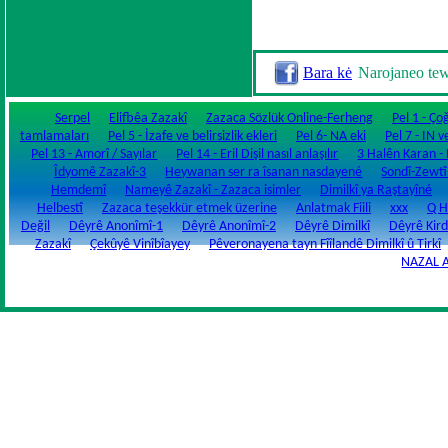
Bara kė
Narojaneo te
Serpel
Elifbêa Zazakî
Zazaca Sözlük Online-Ferheng
Pel 1 - Ço
tamlamaları
Pel 5 - İzafe ve belirsizlik ekleri
Pel 6- NA eki
Pel 7 - IN v
Pel 13 - Amorî / Sayılar
Pel 14 - Eril Dişil nasıl anlaşılır
3 Halên Karan - Fi
Îdyomê Zazakî-3
Heywanan ser ra îsanan nasdayené
Sondî-Zewtî
Hemdemî
Nameyê Zazakî - Zazaca isimler
Dimilkî ya Raştayîné
Helbestî
Zazaca teşekkür etmek üzerine
Anlatmak Fiili
xxx
Q H
Değil
Dêyrê Anonîmî-1
Dêyrê Anonîmî-2
Dêyrê Dimilkî
Dêyrê Kird
Zazakî
Çekûyê Vinîbîayey
Pêveronayena tayn Fîîlandê Dimilkî û Tirkî
NAZAL 