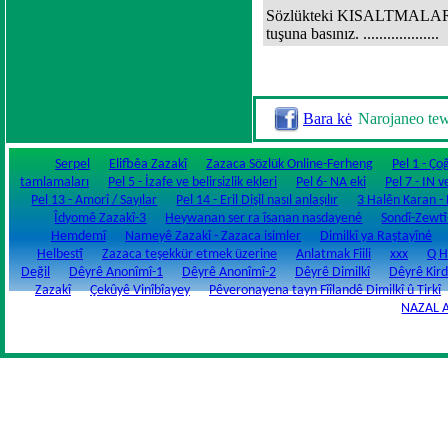
Sözlükteki KISALTMALARIN 
tuşuna basınız. ...................
Bara kė
Narojaneo te
Serpel
Elifbêa Zazakî
Zazaca Sözlük Online-Ferheng
Pel 1 - Ço
tamlamaları
Pel 5 - İzafe ve belirsizlik ekleri
Pel 6- NA eki
Pel 7 - IN v
Pel 13 - Amorî / Sayılar
Pel 14 - Eril Dişil nasıl anlaşılır
3 Halên Karan - Fi
Îdyomê Zazakî-3
Heywanan ser ra îsanan nasdayené
Sondî-Zewtî
Hemdemî
Nameyê Zazakî - Zazaca isimler
Dimilkî ya Raştayîné
Helbestî
Zazaca teşekkür etmek üzerine
Anlatmak Fiili
xxx
Q H
Değil
Dêyrê Anonîmî-1
Dêyrê Anonîmî-2
Dêyrê Dimilkî
Dêyrê Kird
Zazakî
Çekûyê Vinîbîayey
Pêveronayena tayn Fîîlandê Dimilkî û Tirkî
NAZAL 