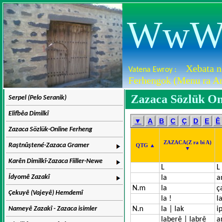
WwW.D
Xebata n
Vatena Ewroy :
Ferhengok (Menu ra Ar
Zazaca Sözlük On
Serpel (Pelo Seranik)
Elifbêa Dimilkî
▼
A
B
C
Ç
D
E
Ê
Zazaca Sözlük-Online Ferheng
ZAZACA(Z ra bi A)
Raştnûştené-Zazaca Gramer
QTG ▲
▼
Karên Dimilkî-Zazaca Fiiller-Newe
L
L
Îdyomê Zazakî
la
a
N.m
la
ç
Çekuyê (Vajeyê) Hemdemî
la !
l
Nameyê Zazakî - Zazaca isimler
N.n
la | lak
ip
laberê | labrê
a