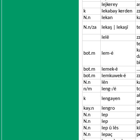
lejkerey
a
k
lekabay kerden
z
N.n
lekan
k
N.n/za
lekaş | lekaşî
t
lelê
z
t
k
bot.m
lem-é
d
b
bot.m
lemek-é
..
bot.m
lemkuwek-é
z
N.n
lên
k
n/m
leng-/é
t
a
k
lengayen
a
kay.n
lengro
s
N.n
lep
a
N.n
lep
p
N.n
lep û lês
k
N.n
lepaç
p