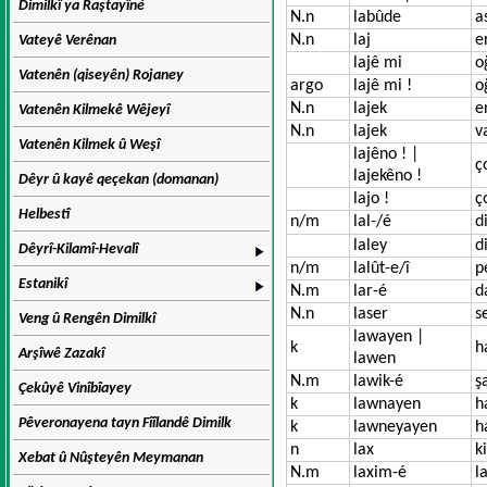
Dimilkî ya Raştayîné
N.n
labûde
a
N.n
laj
e
Vateyê Verênan
lajê mi
o
Vatenên (qiseyên) Rojaney
argo
lajê mi !
o
N.n
lajek
e
Vatenên Kilmekê Wêjeyî
N.n
lajek
v
Vatenên Kilmek û Weşî
lajêno ! |
ç
lajekêno !
Dêyr û kayê qeçekan (domanan)
lajo !
ç
Helbestî
n/m
lal-/é
di
laley
di
Dêyrî-Kilamî-Hevalî
n/m
lalût-e/î
p
Estanikî
N.m
lar-é
d
N.n
laser
s
Veng û Rengên Dimilkî
lawayen |
k
h
Arşîwê Zazakî
lawen
N.m
lawik-é
ş
Çekûyê Vinîbîayey
k
lawnayen
h
Pêveronayena tayn Fîîlandê Dimilk
k
lawneyayen
h
n
lax
ki
Xebat û Nûşteyên Meymanan
N.m
laxim-é
l