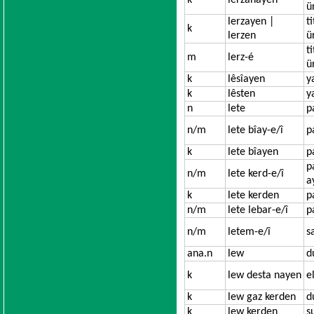
k
lerzanayen
ü
lerzayen |
t
k
lerzen
ü
t
m
lerz-é
ü
k
lêsîayen
y
k
lêsten
y
n
lete
p
n/m
lete bîay-e/î
p
k
lete bîayen
p
p
n/m
lete kerd-e/î
a
k
lete kerden
p
n/m
lete lebar-e/î
p
n/m
letem-e/î
s
ana.n
lew
d
k
lew desta nayen
e
k
lew gaz kerden
d
k
lew kerden
s