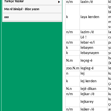
Türkçe Yazılar
n/m
laxin-/é
k
i
Ma rê binûşê - Bize yazın
b
k
laya kerden
m
xxx
m
s
n/m
lazim-/é
l
Lê !
c
n/m
lebar-e/î
p
k
lebayen
y
k
lebaynayen
y
b
N.m
leçeg-é
(
zoo.N.m
legleg-é
l
n
lej
k
k
k
lej kerden
ç
N.n
lejê dîkan
h
n/m
lejkar-/é
k
k
lejkarey
ç
n/m
lejker-/é
a