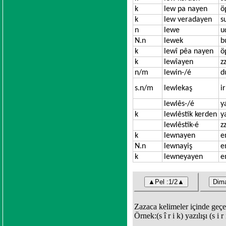
k
lew pa nayen
ö
k
lew veradayen
s
n
lewe
u
N.n
lewek
b
k
lewî pêa nayen
ö
k
lewîayen
z
n/m
lewin-/é
d
s.n/m
lewlekaş
i
lewlês-/é
y
k
lewlêstik kerden
y
lewlêstik-é
z
k
lewnayen
e
N.n
lewnayiş
e
k
lewneyayen
e
Zazaca kelimeler içinde geçen 
Örnek:(s î r i k) yazılışı (s i 