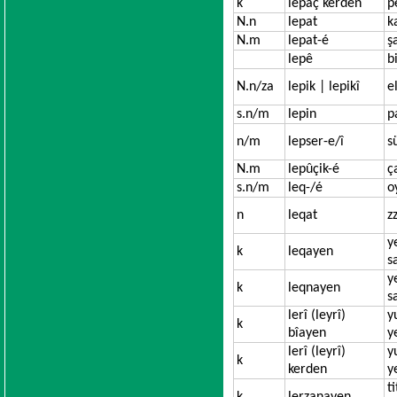
k
lepaç kerden
p
N.n
lepat
k
N.m
lepat-é
ş
lepê
b
N.n/za
lepik | lepikî
e
s.n/m
lepin
p
n/m
lepser-e/î
s
N.m
lepûçik-é
ç
s.n/m
leq-/é
o
n
leqat
z
y
k
leqayen
s
y
k
leqnayen
s
lerî (leyrî)
y
k
bîayen
y
lerî (leyrî)
y
k
kerden
y
t