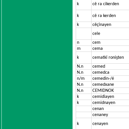
k
cê ra cikerden
k
cê ra kerden
k
cêçînayen
cele
n
cem
m
cema
k
cematkî ronişten
N.n
cemed
N.n
cemedca
n/m
cemedin-/é
N.n
cemedxane
N.n
CEMIDNOK
k
cemidîayen
k
cemidnayen
cenan
cenaney
k
cenayen