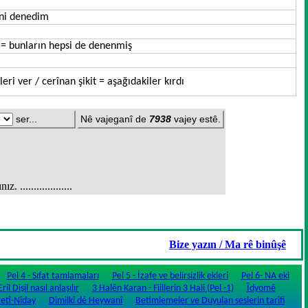
eni denedim
 = bunların hepsi de denenmiş
ri ver / cerînan şikit = aşağıdakiler kırdı
ser...
Nê vajeganî de
7938
vajey estê.
.................
Bize yazın / Ma rê binûşê
Pel 4 - Sıfat tamlamaları
Pel 5 - İzafe ve belirsizlik ekleri
Pel 6- NA eki
ril Dişil nasıl anlaşılır
3 Halên Karan - Fiillerin 3 Hali (Pel -1)
Îdyomê
etî-Nîday
Dimilkî dé Heywanî
Betimlemeler ve Duyulan seslerin tarifi