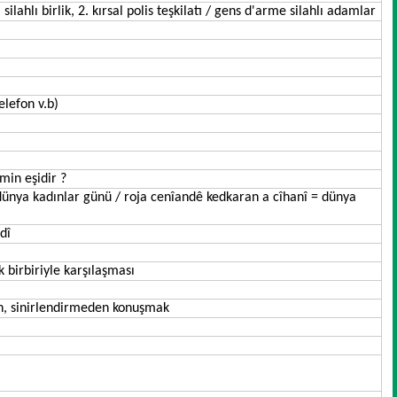
ilahlı birlik, 2. kırsal polis teşkilatı / gens d'arme silahlı adamlar
elefon v.b)
min eşidir ?
 dünya kadınlar günü / roja cenîandê kedkaran a cîhanî = dünya
dî
ak birbiriyle karşılaşması
an, sinirlendirmeden konuşmak