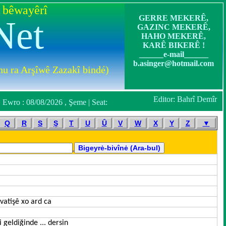
 bêwayêrî
GERRE MEKERÊ,
Net
GAZINC MEKERÊ,
HAHO MEKERÊ,
KARÊ BIKERÊ !
______e-mail______
b.asinger@hotmail.com
u ra Arşîwê Zazakî bindé)
Editor: Bahrî Demîr
Ewro : 08/08/2026 , Şeme | Seat:
Q
R
S
Ş
T
U
Û
V
W
X
Y
Z
▼
 vatişê xo ard ca
i geldiğinde ... dersin