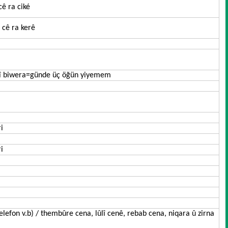
cê ra ciké
 cê ra kerê
mî biwera=günde üç öğün yiyemem
i
i
 telefon v.b) / thembûre cena, lûlî cenê, rebab cena, niqara û zirna