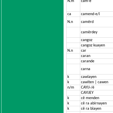
N.m
cam-é
ca
camend-e/î
N.n
camêrd
camêrdey
cangoz
cangoz kuayen
N.n
car
caran
carande
carna
k
cawîayen
k
cawiten | cawen
n/m
CAYIJ-/é
CAYIJEY
k
cê menden
k
cê ra abirnayen
k
cê ra bîayen