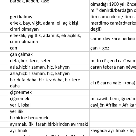
bardak, kadeh, kase
olmadığı 1900 yılı önce
mi'' denirdi/bardağın 
geri kalmış
tim camende o / tim c
erkek, bay, yiğit, adam, eli açık kişi,
merdimo camêrd=erkek k
cimri olmayan
değil)
erkeklik, yiğitlik, adamlık, eli açıklık,
camêrdey karê herkesî
cimri olmama
çan
çan + goz
çan çalmak
defa, kez, kere, sefer
mi to rê çend carî va
asla,hiçbir zaman, hiç, katiyen
caran tebera nan nêw
asla,hiçbir zaman, hiç, katiyen
bir defa daha, bir kez daha, bir kere
ci rê carna vajé!=(ona)
daha
çiğnenmek
çiğnemek
mi cawit=ben çiğnedim
yerli, lokal
cayijên Afrîka = Afrika 
yerlilik
birbirine benzemek
ayırmak, (iki tarafı birbirinden ayırmak)
ayrılmak
kavgada ayrılmak / lej 