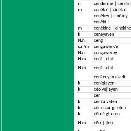
n
cenderme | cendi
m
cenêk-é | cinêk-é
cenêkey | cinêkey
cenêkî !
m
cenêkîné | cinêkîné
k
ceneyayen
N.n
ceng
s.n/m
cengawer-/é
N.n
cengawerey
N.m
cenî | cinî
N.m
cenî | cinî
cenî cuyan azadî
k
ceniqîayen
k
cêo vejîayen
cêr
k
cêr ra vaten
k
cêr û cor giroten
k
cêrdé giroten
N.m
cêrî | jintî