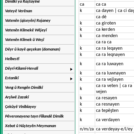
Dimilkî ya Raştayîné
ca
ca ca
k
ca dayen | ca ci da
Vateyê Verênan
ca dé
Vatenên (qiseyên) Rojaney
k
ca giroten
k
ca kerden
Vatenên Kilmekê Wêjeyî
k
ca menden
Vatenên Kilmek û Weşî
ca ra ca
k
ca ra leqayen
Dêyr û kayê qeçekan (domanan)
k
ca ra leqnayen
Helbestî
k
ca ra luwayen
Dêyrî-Kilamî-Hevalî
k
ca ra luwnayen
Estanikî
k
ca ra vejîayen
ca ra veten | ca ra
Veng û Rengên Dimilkî
k
vejen
Arşîwê Zazakî
k
ca resayen
k
ca resnayen
Çekûyê Vinîbîayey
k
ca tepêşten
Pêveronayena tayn Fîîlandê Dimilk
k
ca verdayen
Xebat û Nûşteyên Meymanan
n/m/za
ca verdeyay-e/î/ey