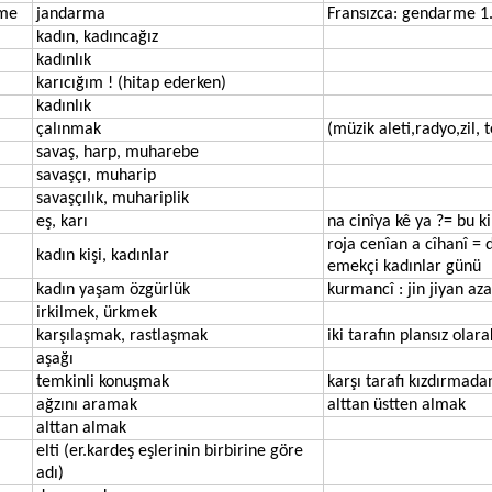
rme
jandarma
Fransızca: gendarme 1. s
kadın, kadıncağız
kadınlık
karıcığım ! (hitap ederken)
kadınlık
çalınmak
(müzik aleti,radyo,zil, t
savaş, harp, muharebe
savaşçı, muharip
savaşçılık, muhariplik
eş, karı
na cinîya kê ya ?= bu ki
roja cenîan a cîhanî =
kadın kişi, kadınlar
emekçi kadınlar günü
kadın yaşam özgürlük
kurmancî : jin jiyan aza
irkilmek, ürkmek
karşılaşmak, rastlaşmak
iki tarafın plansız olar
aşağı
temkinli konuşmak
karşı tarafı kızdırmad
ağzını aramak
alttan üstten almak
alttan almak
elti (er.kardeş eşlerinin birbirine göre
adı)