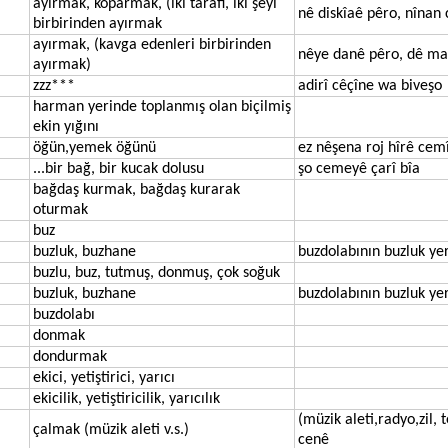
ayırmak, koparmak, (iki tarafı, iki şeyi
nê diskîaê pêro, nînan 
birbirinden ayırmak
ayırmak, (kavga edenleri birbirinden
nêye danê pêro, dê ma
ayırmak)
zzz***
adirî cêçîne wa biveşo
harman yerinde toplanmış olan biçilmiş
ekin yığını
öğün,yemek öğünü
ez nêşena roj hîrê ce
...bir bağ, bir kucak dolusu
şo cemeyê çarî bîa
bağdaş kurmak, bağdaş kurarak
oturmak
buz
buzluk, buzhane
buzdolabının buzluk yer
buzlu, buz, tutmuş, donmuş, çok soğuk
buzluk, buzhane
buzdolabının buzluk yer
buzdolabı
donmak
dondurmak
ekici, yetiştirici, yarıcı
ekicilik, yetiştiricilik, yarıcılık
(müzik aleti,radyo,zil,
çalmak (müzik aleti v.s.)
cenê