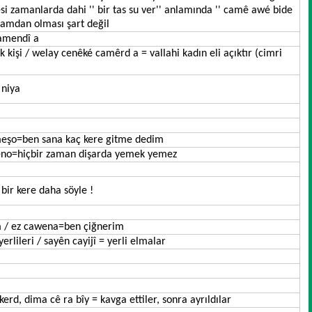
si zamanlarda dahi '' bir tas su ver'' anlamında '' camê awé bide
camdan olması şart değil
amendî a
işi / welay cenêké camêrd a = vallahi kadın eli açıktır (cimri
 niya
 meşo=ben sana kaç kere gitme dedim
eno=hiçbir zaman dişarda yemek yemez
 bir kere daha söyle !
 / ez cawena=ben çiğnerim
yerlileri / sayên cayijî = yerli elmalar
kerd, dima cê ra bîy = kavga ettiler, sonra ayrıldılar