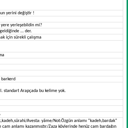
un yerini değiştir !
r yere yerleşebildin mi?
geldiğinde ... der.
 iş yapmak için sürekli çalışma
ena
 barkerd
il. standart Arapçada bu kelime yok.
o
de cam anlamı kazanmıştır/Zaza köylerinde henüz cam bardağın