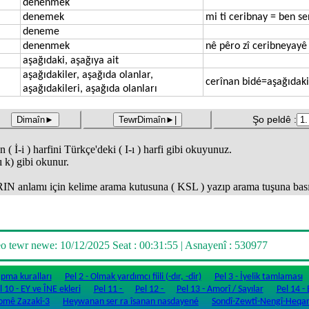
denenmek
denemek
mi ti ceribnay = ben s
deneme
denenmek
nê pêro zî ceribneyayê
aşağıdaki, aşağıya ait
aşağıdakiler, aşağıda olanlar,
cerînan bidé=aşağıdakile
aşağıdakileri, aşağıda olanları
Şo peldê :
( İ-i ) harfini Türkçe'deki ( I-ı ) harfi gibi okuyunuz.
r ı k) gibi okunur.
amı için kelime arama kutusuna ( KSL ) yazıp arama tuşuna basınız. ..
eo tewr newe
: 10/12/2025 Seat : 00:31:55 |
Asnayenî
: 530977
apma kuralları
Pel 2 - Olmak yardımcı fiili (-dır, -dir)
Pel 3 - İyelik tamlaması
l 10 - EY ve ÎNE ekleri
Pel 11 -
Pel 12 -
Pel 13 - Amorî / Sayılar
Pel 14 - E
omê Zazakî-3
Heywanan ser ra îsanan nasdayené
Sondî-Zewtî-Nengî-Heqar