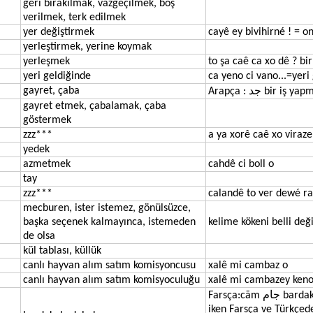
geri bırakılmak, vazgeçilmek, boş
verilmek, terk edilmek
yer değiştirmek
cayê ey bivihirné ! = on
yerleştirmek, yerine koymak
yerleşmek
to şa caê ca xo dê ? bi
yeri geldiğinde
ca yeno ci vano...=yeri 
gayret, çaba
Arapça : جد bir
gayret etmek, çabalamak, çaba
göstermek
zzz***
a ya xorê caê xo viraz
yedek
azmetmek
cahdê ci boll o
tay
zzz***
calandê to ver dewé ra
mecburen, ister istemez, gönülsüzce,
başka seçenek kalmayınca, istemeden
kelime kökeni belli değ
de olsa
kül tablası, küllük
canlı hayvan alım satım komisyoncusu
xalê mi cambaz o
canlı hayvan alım satım komisyoculuğu
xalê mi cambazey ken
Farsça:cām جام bardak,kadeh,sürahi/Avesta: yāme/Not:Özgün anlamı “kadeh,bardak”
iken Farsça ve Türkçe