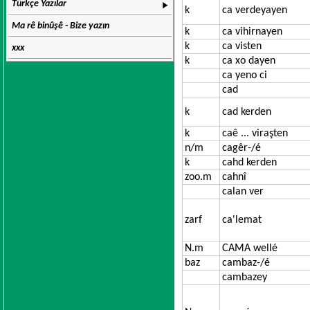
Türkçe Yazılar
k
ca verdeyayen
Ma rê binûşê - Bize yazın
k
ca vihirnayen
k
ca visten
xxx
k
ca xo dayen
ca yeno ci
cad
k
cad kerden
k
caê ... viraşten
n/m
cagêr-/é
k
cahd kerden
zoo.m
cahnî
calan ver
zarf
ca'lemat
N.m
CAMA wellé
baz
cambaz-/é
cambazey