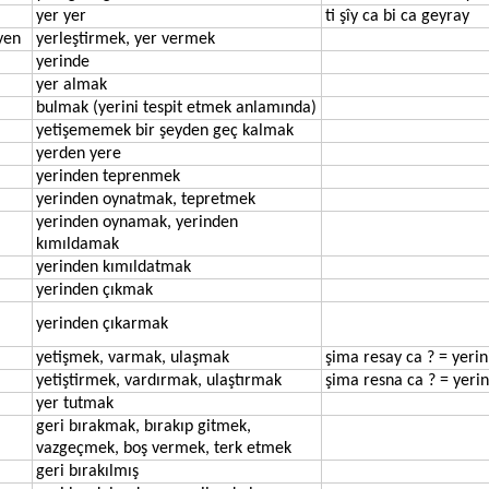
yer yer
ti şîy ca bi ca geyray
yen
yerleştirmek, yer vermek
yerinde
yer almak
bulmak (yerini tespit etmek anlamında)
yetişememek bir şeyden geç kalmak
yerden yere
yerinden teprenmek
yerinden oynatmak, tepretmek
yerinden oynamak, yerinden
kımıldamak
yerinden kımıldatmak
yerinden çıkmak
yerinden çıkarmak
yetişmek, varmak, ulaşmak
şima resay ca ? = yerini
yetiştirmek, vardırmak, ulaştırmak
şima resna ca ? = yerin
yer tutmak
geri bırakmak, bırakıp gitmek,
vazgeçmek, boş vermek, terk etmek
geri bırakılmış