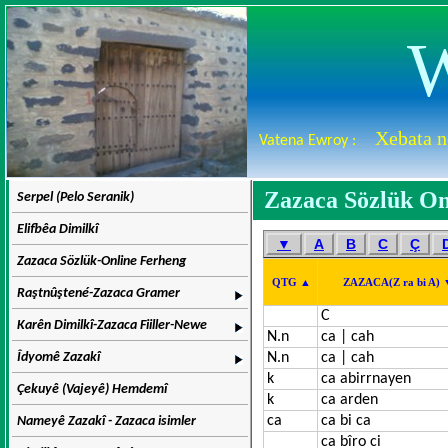
W
Xebata n
Vatena Ewroy :
Zazaca Sözlük On
Serpel (Pelo Seranik)
Elifbêa Dimilkî
▼
A
B
C
Ç
Zazaca Sözlük-Online Ferheng
QTG ▲
ZAZACA(Z ra bi A)
Raştnûştené-Zazaca Gramer
C
Karên Dimilkî-Zazaca Fiiller-Newe
N.n
ca | cah
Îdyomê Zazakî
N.n
ca | cah
k
ca abirrnayen
Çekuyê (Vajeyê) Hemdemî
k
ca arden
ca
ca bi ca
Nameyê Zazakî - Zazaca isimler
ca bîro ci