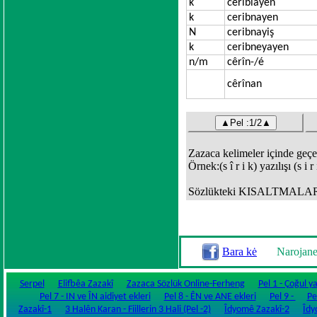
k
ceribîayen
k
ceribnayen
N
ceribnayiş
k
ceribneyayen
n/m
cêrîn-/é
cêrînan
Zazaca kelimeler içinde geçen 
Örnek:(s î r i k) yazılışı (s i 
Sözlükteki KISALTMALARIN anl
Bara kė
Narojan
Serpel
Elifbêa Zazakî
Zazaca Sözlük Online-Ferheng
Pel 1 - Çoğul y
Pel 7 - IN ve ÎN aidiyet ekleri
Pel 8 - ÊN ve ANE ekleri
Pel 9 -
Pe
Zazakî-1
3 Halên Karan - Fiillerin 3 Hali (Pel -2)
Îdyomê Zazakî-2
Îdy