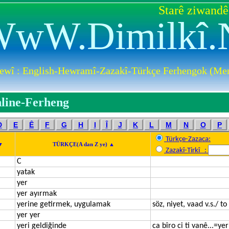
Starê ziwandê
wW.Dimilkî.
ewî : English-Hewramî-Zazakî-Türkçe Ferhengok (Men
line-Ferheng
D
E
Ê
F
G
H
I
Î
J
K
L
M
N
O
P
Türkçe-Zazaca:
 ▼
TÜRKÇE(A dan Z ye) ▲
Zazakî-Tirkî :
C
yatak
yer
yer ayırmak
yerine getirmek, uygulamak
söz, niyet, vaad v.s./ to
yer yer
yeri geldiğinde
ca bîro ci ti vanê...=yer