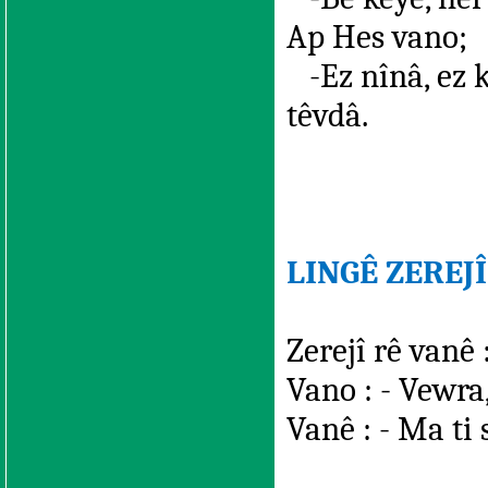
Ap Hes vano;
-Ez nînâ, ez 
têvdâ.
LINGÊ ZEREJÎ
Zerejî rê vanê :
Vano : - Vewra,
Vanê : - Ma ti 