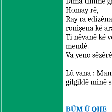
Dima timinê gi
Homay rê,
Ray ra edizêna
ronişena ké ar
Ti nêvanê ké ve
mendê.
Va yeno sêzêré
Lû vana : Man 
gilgildê minê 
BÛM Û QIJE