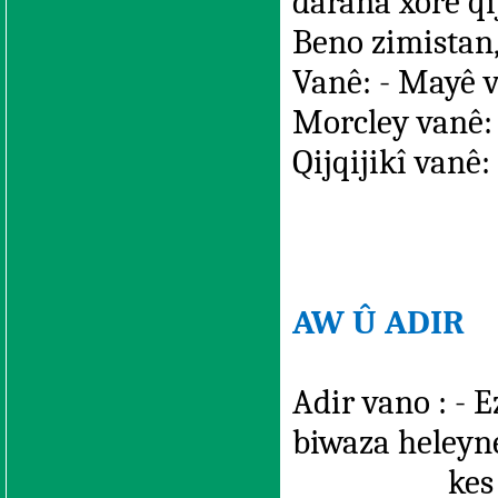
darana xorê qi
Beno zimistan,
Vanê: - Mayê v
Morcley vanê:
Qijqijikî vanê
AW Û ADIR
Adir vano : - E
biwaza heleyn
kes