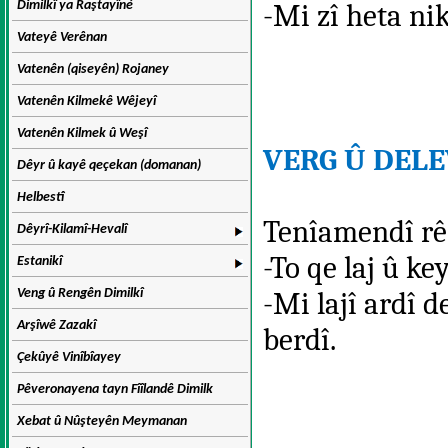
Dimilkî ya Raştayîné
-Mi zî heta nik
Vateyê Verênan
Vatenên (qiseyên) Rojaney
Vatenên Kilmekê Wêjeyî
Vatenên Kilmek û Weşî
VERG Û DELE
Dêyr û kayê qeçekan (domanan)
Helbestî
Tenîamendî rê
Dêyrî-Kilamî-Hevalî
-To qe laj û ke
Estanikî
Veng û Rengên Dimilkî
-Mi lajî ardî 
Arşîwê Zazakî
berdî.
Çekûyê Vinîbîayey
Pêveronayena tayn Fîîlandê Dimilk
Xebat û Nûşteyên Meymanan