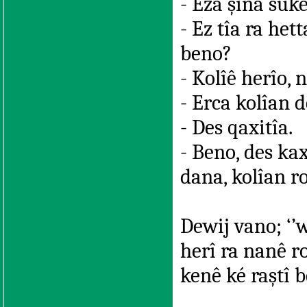
- Eza şina sûké
- Ez tîa ra het
beno?
- Kolîê herîo, 
- Erca kolîan d
- Des qaxitîa.
- Beno, des ka
dana, kolîan ro
Dewij vano; ‘’w
herî ra nanê r
kenê ké raştî 