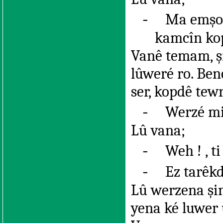
-
Ma emşo 
kamcîn kop
Vanê temam, şi
lûweré ro. Ben
ser, kopdê tewr
-
Werzé mi 
Lû vana;
-
Weh ! , t
-
Ez tarêk
Lû werzena şin
yena ké luwer 