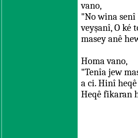
vano,
"No wina senî 
veyşanî, O ké t
masey anê hew
Homa vano,
"Tenîa jew mas
a ci. Hinî heq
Heqê fikaran h