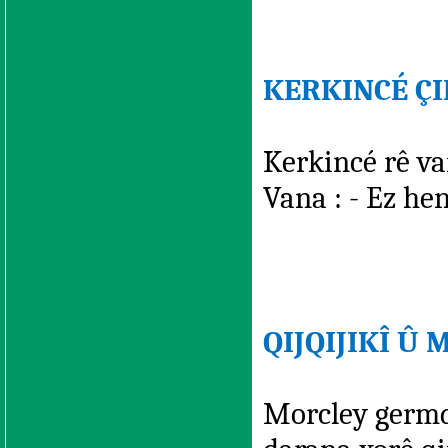
KERKINCÉ ÇIR
Kerkincé rê van
Vana : - Ez he
QIJQIJIKÎ Û
Morcley germdê