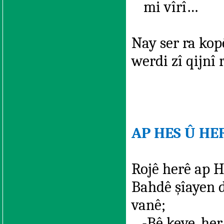
mi vîrî…
Nay ser ra kop
werdi zî qijn
AP HES Û HER
Rojê herê ap H
Bahdê şîayen d
vanê;
-Bê keye, her