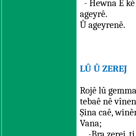
- Hewna Ê ké m
ageyrê.
Û ageyrenê.
LÛ Û ZEREJ
Rojê lû gemma
tebaê nê vînen
Şina caê, winê
Vana;
-Bra zerej, ti 