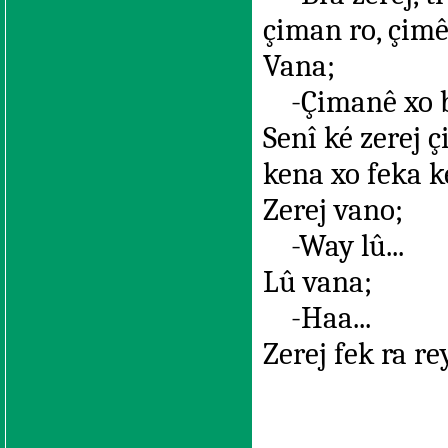
çiman ro, çimê
Vana;
-Çimanê xo bi
Senî ké zerej 
kena xo feka k
Zerej vano;
-Way lû...
Lû vana;
-Haa...
Zerej fek ra re