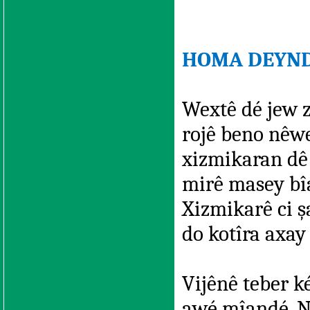
HOMA DEYND
Wextê dé jew 
rojê beno nêwe
xizmikaran dê 
mirê masey bîa
Xizmikarê ci ş
do kotîra axay
Vijênê teber k
awé mîandé. N