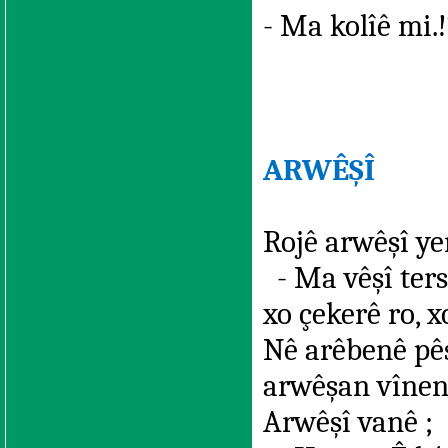
- Ma kolîê mi.
ARWÊŞÎ
Rojê arwêşî ye
- Ma vêşî ters
xo çekerê ro, x
Nê arêbenê pês
arwêşan vînenê
Arwêşî vanê ;