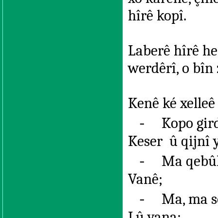
hîrê kopî.
Laberê hîrê he
werdêrî, o bîn
Kenê ké xelleê
-
Kopo gird
Keser
û qijnî 
-
Ma qebûl
Vanê;
-
Ma, ma se
Lû vana;