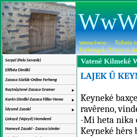
WwW.D
Xebata n
Vatena Ewroy :
Ferhengok (Menu ra Ar
Vatenê Kilmekê 
Serpel (Pelo Seranik)
Elifbêa Dimilkî
LAJEK Û KE
Zazaca Sözlük-Online Ferheng
Raştnûştené-Zazaca Gramer
Keyneké baxçe 
Karên Dimilkî-Zazaca Fiiller-Newe
ravêreno, vind
Îdyomê Zazakî
-Mi heta nika 
Çekuyê (Vajeyê) Hemdemî
Keyneké hêrs 
Nameyê Zazakî - Zazaca isimler