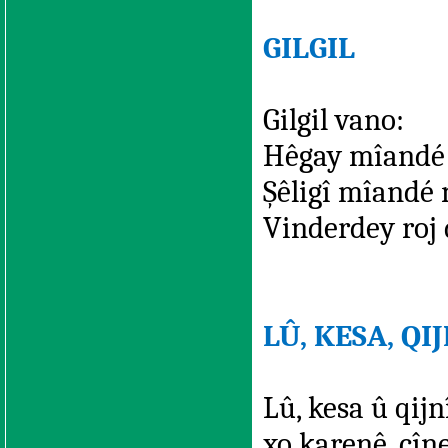
GILGIL
Gilgil vano:
Hêgay mîandé r
Şêligî mîandé 
Vinderdey roj 
LÛ, KESA, QI
Lû, kesa û qij
xo karenê, çîn