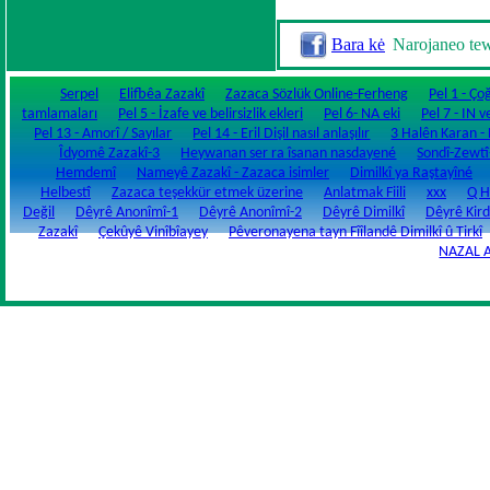
Bara kė
Narojaneo te
Serpel
Elifbêa Zazakî
Zazaca Sözlük Online-Ferheng
Pel 1 - Ço
tamlamaları
Pel 5 - İzafe ve belirsizlik ekleri
Pel 6- NA eki
Pel 7 - IN v
Pel 13 - Amorî / Sayılar
Pel 14 - Eril Dişil nasıl anlaşılır
3 Halên Karan - Fi
Îdyomê Zazakî-3
Heywanan ser ra îsanan nasdayené
Sondî-Zewtî
Hemdemî
Nameyê Zazakî - Zazaca isimler
Dimilkî ya Raştayîné
Helbestî
Zazaca teşekkür etmek üzerine
Anlatmak Fiili
xxx
Q H
Değil
Dêyrê Anonîmî-1
Dêyrê Anonîmî-2
Dêyrê Dimilkî
Dêyrê Kird
Zazakî
Çekûyê Vinîbîayey
Pêveronayena tayn Fîîlandê Dimilkî û Tirkî
NAZAL 