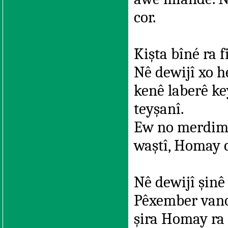
cor.
Kişta bîné ra 
Nê dewijî xo h
kenê laberê ke
teyşanî.
Ew no merdimo
waştî, Homay c
Nê dewijî şin
Pêxember vano,
şira Homay ra 