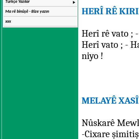
Türkçe Yazılar
HERÎ RÊ KIR
Ma rê binûşê - Bize yazın
xxx
Herî rê vato ; -
Herî vato ; - 
niyo !
MELAYÊ XASÎ
Nûskarê Mewlî
-Cixare şimitiş