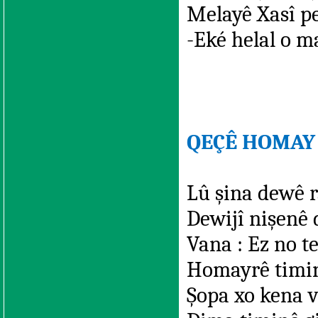
Melayê Xasî pe
-Eké helal o m
QEÇÊ HOMAY 
Lû şina dewê r
Dewijî nişenê 
Vana : Ez no t
Homayrê timinê
Şopa xo kena v