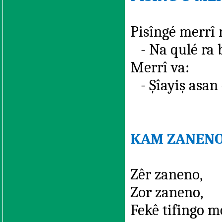
Pisîngé merrî 
- Na qulé ra 
Merrî va:
- Şîayiş asan 
KAM ZANENO
Zêr zaneno,
Zor zaneno,
Fekê tifingo m