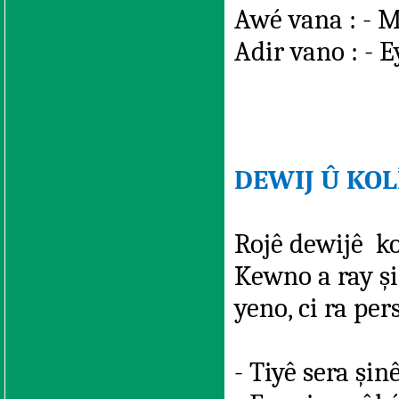
Awé vana : - M
Adir vano : - E
DEWIJ Û KOLÎ
Rojê dewijê ko
Kewno a ray şi
yeno, ci ra per
- Tiyê sera şinê