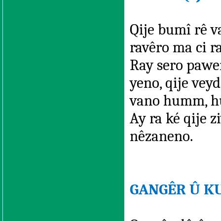
Qije bumî rê v
ravêro ma ci r
Ray sero pawe
yeno, qije ve
vano humm, h
Ay ra ké qije
nêzaneno.
GANGÊR Û K