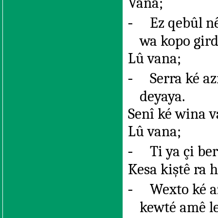
Vana;
-
Ez qebûl nê
wa kopo gird
Lû vana;
-
Serra ké a
deyaya.
Senî ké wina v
Lû vana;
-
Ti ya çi b
Kesa kiştê ra 
-
Wexto ké a
kewté amê le