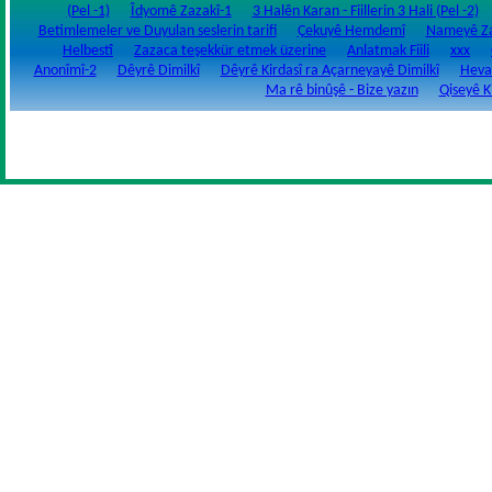
(Pel -1)
Îdyomê Zazakî-1
3 Halên Karan - Fiillerin 3 Hali (Pel -2)
Betimlemeler ve Duyulan seslerin tarifi
Çekuyê Hemdemî
Nameyê Zaz
Helbestî
Zazaca teşekkür etmek üzerine
Anlatmak Fiili
xxx
Anonîmî-2
Dêyrê Dimilkî
Dêyrê Kirdasî ra Açarneyayê Dimilkî
Heval
Ma rê binûşê - Bize yazın
Qiseyê K