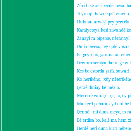
Zûrî biké xerîbeydé, pesnî bi
Teyro qij hewnê pîlî vîneno.
Hukmat arwêşî pey perxêla 
Kamîyeteya kesî ziwandê kes
Zanayî ra bipersé, nêzanayî r
Dinîa biveşo, tey qolê vaşa c
Ga geyreno, garana xo vînen
Dewran sersîya dar a, ge win
Kes be estorda şarîa suwarî
Ko herikêno,
xûy nêterikên
Çerxê dinîay bê mêx o.
Merrî rê vato şêr çiçî o, ey 
Ma kerd pêbara, ey berd bé 
Qennê ! mi dima meye, to r
Bé erdîşa bo, kelê ma hem xi
Herdê nerî dima kirri nêben