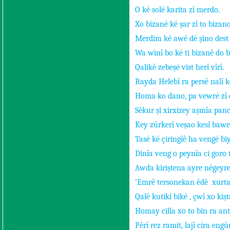
O ké solé karita zî merdo.
Xo bizané ké şar zî to bizano
Merdim ké awé dé şino dest 
Wa winî bo ké ti bizanê do b
Qalikê zebeşé vist herî vîrî.
Rayda Helebî ra persê nalî 
Homa ko dano, pa vewré zî 
Sêkur şi xirxizey aşmîa panc
Key zûrkerî veşao kesî bawe
Tasé ké çiringîê ha vengé biy
Dinîa veng o peynîa ci goro 
Awda kiriştena ayre nêgeyr
'Emrê tersonekan êdê
xurta
Qalê kutikî biké , çwî xo kiş
Homay cilla xo to bin ra ant
Pêrî rez ramit, lajî cira engû