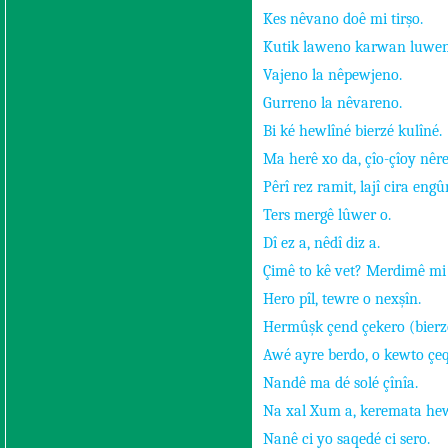
Kes nêvano doê mi tirşo.
Kutik laweno karwan luwen
Vajeno la nêpewjeno.
Gurreno la nêvareno.
Bi ké hewlîné bierzé kulîné.
Ma herê xo da, çîo-çîoy nêr
Pêrî rez ramit, lajî cira engû
Ters mergê lûwer o.
Dî ez a, nêdî diz a.
Çimê to kê vet? Merdimê mi 
Hero pîl, tewre o nexşîn.
Hermûşk çend çekero (bierzo
Awé ayre berdo, o kewto çeq
Nandê ma dé solé çînîa.
Na xal Xum a, keremata he
Nanê ci yo saqedé ci sero.