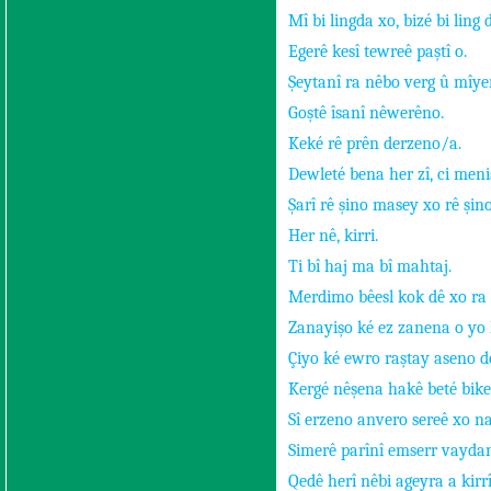
Mî bi lingda xo, bizé bi ling 
Egerê kesî tewreê paştî o.
Şeytanî ra nêbo verg û mîye
Goştê îsanî nêwerêno.
Keké rê prên derzeno/a.
Dewleté bena her zî, ci meni
Şarî rê şino masey xo rê şino
Her nê, kirri.
Ti bî haj ma bî mahtaj.
Merdimo bêesl kok dê xo ra
Zanayişo ké ez zanena o yo 
Çiyo ké ewro raştay aseno 
Kergé nêşena hakê beté bike
Sî erzeno anvero sereê xo n
Simerê parînî emserr vayda
Qedê herî nêbi ageyra a kirrî