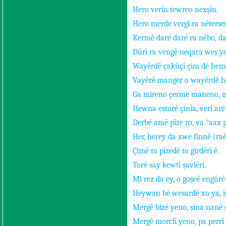
Hero verîn tewreo nexşîn.
Hero merde vergî ra nêterse
Kermê daré daré ra nêbo, da
Dûrî ra vengê neqara weş y
Wayêrdê çakûçî çim dé hem
Vayêrê manger o wayêrdê he
Ga mireno çerme maneno, 
Hewna estoré çinîa, verî aré 
Derbé amê pîze ro, va "aax 
Her, herey da xwé finnê (ra
Çimê to pîzedê to girdêrî ê.
Torê say kewtî şavlêrî.
Mi rez da ey, o goşeê engûr
Heywan bé wesardê xo ya, î
Mergê bizé yeno, şina nanê
Mergê morclî yeno, pa perr