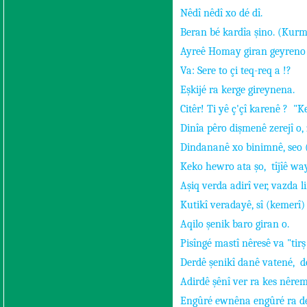
Nêdî nêdî xo dé dî.
Beran bé kardîa şino. (Kur
Ayreê Homay giran geyreno 
Va: Sere to çi teq-req a !?
Eşkijé ra kerge gireynena.
Citêr! Ti yê ç'çî karenê ?
"K
Dinîa pêro dişmenê zerejî o, 
Dindananê xo binimnê, seo (
Keko hewro ata şo,
tîjîê wa
Aşiq verda adirî ver, vazda li
Kutikî veradayê, sî (kemerî)
Aqilo şenik baro giran o.
Pisîngé mastî nêresê va "tirş
Derdê şenikî danê vatené,
d
Adirdê şênî ver ra kes nêre
Engûré ewnêna engûré ra de