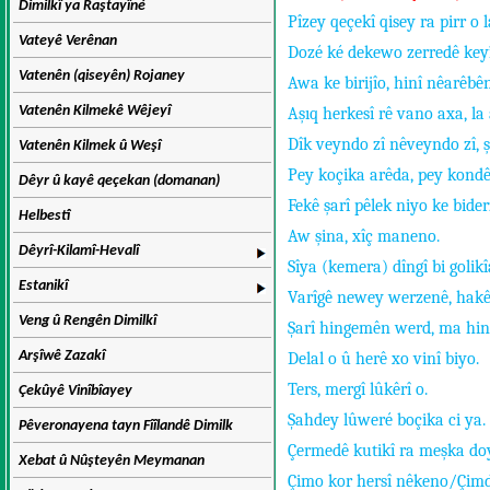
Dimilkî ya Raştayîné
Pîzey qeçekî qisey ra pirr o
Vateyê Verênan
Dozé ké dekewo zerredê keyî,
Vatenên (qiseyên) Rojaney
Awa ke birijîo, hinî nêarêbê
Vatenên Kilmekê Wêjeyî
Aşıq herkesî rê vano axa, la
Dîk veyndo zî nêveyndo zî, ş
Vatenên Kilmek û Weşî
Pey koçika arêda, pey kondê
Dêyr û kayê qeçekan (domanan)
Fekê şarî pêlek niyo ke bide
Helbestî
Aw şina, xîç maneno.
Dêyrî-Kilamî-Hevalî
Sîya (kemera) dîngî bi golik
Estanikî
Varîgê newey werzenê, hakê
Veng û Rengên Dimilkî
Şarî hingemên werd, ma hin
Arşîwê Zazakî
Delal o û herê xo vinî biyo.
Ters, mergî lûkêrî o.
Çekûyê Vinîbîayey
Şahdey lûweré boçika ci ya.
Pêveronayena tayn Fîîlandê Dimilk
Çermedê kutikî ra meşka do
Xebat û Nûşteyên Meymanan
Çimo kor hersî nêkeno/Çimdo