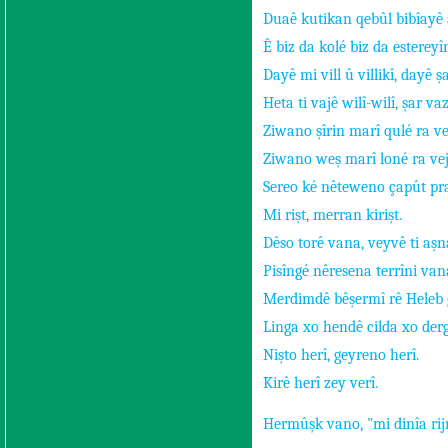
Duaê kutikan qebûl bibîayê 
Ê biz da kolé biz da esterey
Dayê mi vill û villikî, dayê şa
Heta ti vajê wilî-wilî, şar v
Ziwano şîrin marî qulé ra ve
Ziwano weş marî loné ra ve
Sereo ké nêteweno çapût pr
Mi rişt, merran kirişt.
Dêso torê vana, veyvê ti aş
Pisîngé nêresena terrîni va
Merdimdê bêşermî rê Heleb 
Linga xo hendê cilda xo derg
Nişto herî, geyreno herî.
Kirê herî zey verî.
Hermûşk vano, "mi dinîa rij