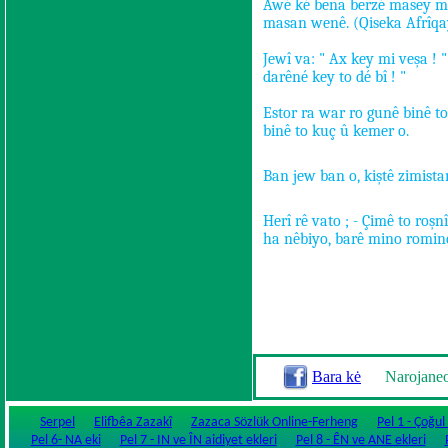
Awé ké bena berzé masey m
masan wenê. (Qiseka Afrîqa
Jewî va: " Ax key mi veşa ! "
darêné key to dé bî ! "
Estor ra war ro gunê binê t
binê to kuç û kemer o.
Ban jew ban o, kiştê zimista
Herî rê vato ; - Çimê to roşnî
ha nêbiyo, barê mino romin
Bara kė
Narojane
Serpel
Elifbêa Zazakî
Zazaca Sözlük Online-Ferheng
Pel 1 - Çoğul
Pel 6- NA eki
Pel 7 - IN ve ÎN aidiyet ekleri
Pel 8 - ÊN ve ANE ekleri