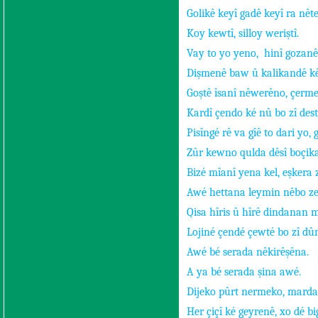
Golikê keyî gadê keyî ra nêt
Koy kewtî, silloy weriştî.
Vay to yo yeno,
hinî gozanê
Dişmenê baw û kalikandê kê
Goştê îsanî nêwerêno, çerme
Kardî çendo ké nû bo zî dest
Pisîngé rê va gîê to dari yo, 
Zûr kewno qulda dêsî boçik
Bizé mîanî yena kel, eşkera 
Awé hettana leymin nêbo ze
Qisa hîris û hîrê dindanan m
Lojiné çendé çewté bo zî dûn
Awé bé serada nêkirêşêna.
A ya bé serada şina awé.
Dijeko pûrt nermeko, marda
Her çiçî ké geyrenê, xo dé bi