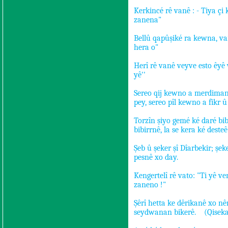
Kerkincé rê vanê : - Tiya çi k
zanena"
Bellû qapûşiké ra kewna, v
hera o"
Herî rê vanê veyve esto êyê
yê''
Sereo qij kewno a merdiman
pey, sereo pîl kewno a fikr û
Torzîn şiyo gemé ké daré bib
bibirrnê, la se kera ké desteê
Şeb û şeker şî Dîarbekir; şe
pesnê xo day.
Kengertelî rê vato: "Ti yê ver
zaneno !"
Şêrî hetta ke dêrikanê xo n
seydwanan bikerê.
(Qiseka