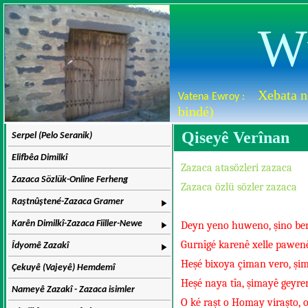
W
Xebata n
Vatena Ewroy :
bindé)
Qiseyê Verînan
Serpel (Pelo Seranik)
Elifbêa Dimilkî
Zazaca atasözleri zazaca
Zazaca Sözlük-Online Ferheng
Zazaca özlü sözler zazaca
Raştnûştené-Zazaca Gramer
Karên Dimilkî-Zazaca Fiiller-Newe
Deyn yeno huweno, şino be
Gurnîgé karenê xelle pawen
Îdyomê Zazakî
Heşé bixoya çiman vero, şim
Çekuyê (Vajeyê) Hemdemî
Heşé naya tîa, şimayê geyren
Nameyê Zazakî - Zazaca isimler
O ké raşt o Homay viraşto, 