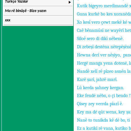
Türkçe Yazılar
Kutik bigeyro merdimandê xo
Ma rê binûşê - Bize yazın
Guna kurké bo kes xoranêd
xxx
Xo kesî vero çewt meké ké w
Caê bênamûsî ne wayêrî heté 
Siloê sero di dikî nêbenê.
Di zebeşî destêna nêtepêşênê
Hewna derî ver nêşiyo,
pan
Hergé manga yena dotené, la
Nandê xelî rê pîzeo asnên la
Karê şarî, jahrê marî.
Lû kerda şahney kergan.
Eke fendé nêbo, o çi bendo !
Qisey zey verrda pîazî ê.
Key ma dé qût wena, key şar
Nanê to tunikda kê dé bo, ti 
Ez a kutikî rê vana, kutîko 