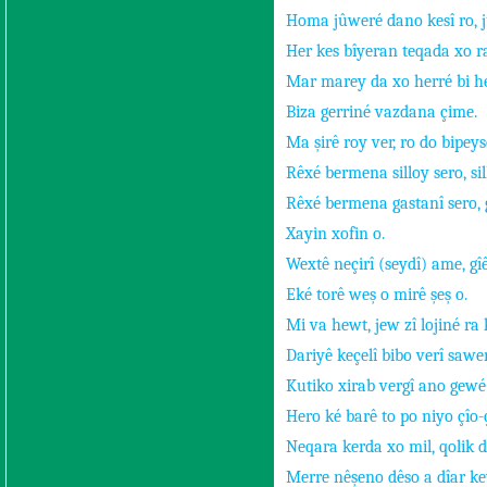
Homa jûweré dano kesî ro, j
Her kes bîyeran teqada xo ra
Mar marey da xo herré bi h
Biza gerriné vazdana çime.
Ma şirê roy ver, ro do bipeys
Rêxé bermena silloy sero, si
Rêxé bermena gastanî sero, 
Xayin xofin o.
Wextê neçirî (seydî) ame, gî
Eké torê weş o mirê şeş o.
Mi va hewt, jew zî lojiné ra
Dariyê keçelî bibo verî sawe
Kutiko xirab vergî ano gewé 
Hero ké barê to po niyo çîo-
Neqara kerda xo mil, qolik da
Merre nêşeno dêso a dîar ke