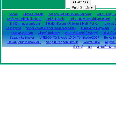
Serpel
Elifbêa Zazakî
Zazaca Sözlük Online-Ferheng
Pel 1 - Çoğul
İzafe ve belirsizlik ekleri
Pel 6- NA eki
Pel 7 - IN ve ÎN aidiyet ekleri
Eril Dişil nasıl anlaşılır
3 Halên Karan - Fiillerin 3 Hali (Pel -1)
Îdyomê 
nasdayené
Sondî-Zewtî-Nengî-Heqaretî-Nîday
Dimilkî dé Heywanî
B
Qiseyê Verînan
Qiseyê Rojaney
Vatenê Kilmekê Wêjeyî
Dêyr û k
Zazaca kelimeler
UNESCO: Türkiyede 15 Dil Tehlikede-2009
Bu Kelim
Hevalî (düğün manileri)
Veng û Rengên Dimilkî
Vewra Sûré
Arşîwê 
û Weşî
xxx
3 Halên Karan 