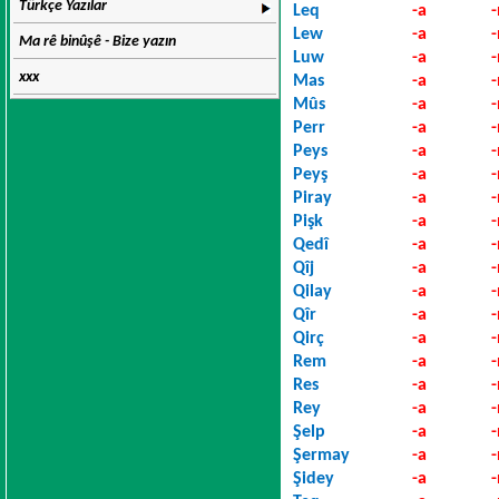
Türkçe Yazılar
Leq
-a
Lew
-a
Ma rê binûşê - Bize yazın
Luw
-a
xxx
Mas
-a
Mûs
-a
Perr
-a
Peys
-a
Peyş
-a
Piray
-a
Pişk
-a
Qedî
-a
Qîj
-a
Qilay
-a
Qîr
-a
Qirç
-a
Rem
-a
Res
-a
Rey
-a
Şelp
-a
Şermay
-a
Şidey
-a