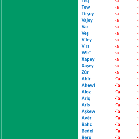
Teq
-a
Tew
-a
Tirşey
-a
Vajey
-a
Var
-a
Veş
-a
Viley
-a
Virs
-a
Wirî
-a
Xapey
-a
Xaşey
-a
Zûr
-a
Abir
-îa
Ahewl
-îa
Aloz
-îa
Ariq
-îa
Aris
-îa
Aşkew
-îa
Avêr
-îa
Bahc
-îa
Bedel
-îa
Berq
-îa