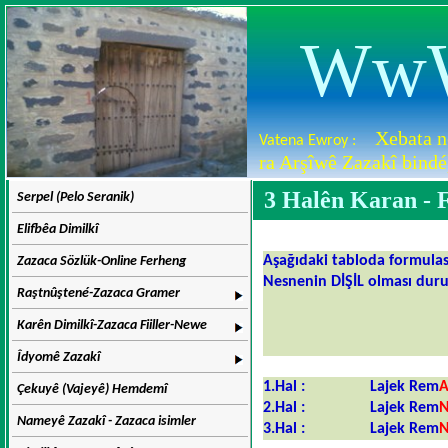
WwW
Xebata n
Vatena Ewroy :
ra Arşîwê Zazakî bindé
3 Halên Karan - Fi
Serpel (Pelo Seranik)
Elifbêa Dimilkî
Aşağıdaki tabloda formula
Zazaca Sözlük-Online Ferheng
Nesnenin DİŞİL olması du
Raştnûştené-Zazaca Gramer
Karên Dimilkî-Zazaca Fiiller-Newe
Îdyomê Zazakî
1.Hal :
Lajek Rem
Çekuyê (Vajeyê) Hemdemî
2.Hal :
Lajek Rem
Nameyê Zazakî - Zazaca isimler
3.Hal :
Lajek Rem
N