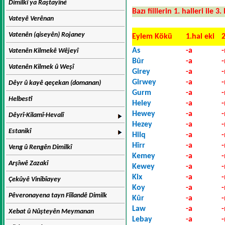
Dimilkî ya Raştayîné
Bazı fiillerin 1. halleri ile 3
Vateyê Verênan
Vatenên (qiseyên) Rojaney
Eylem Kökü
1.hal eki
2
As
-a
Vatenên Kilmekê Wêjeyî
Bûr
-a
Vatenên Kilmek û Weşî
Girey
-a
Girwey
-a
Dêyr û kayê qeçekan (domanan)
Gurm
-a
Helbestî
Heley
-a
Hewey
-a
Dêyrî-Kilamî-Hevalî
Hezey
-a
Estanikî
Hilq
-a
Hîrr
-a
Veng û Rengên Dimilkî
Kemey
-a
Arşîwê Zazakî
Kewey
-a
Kix
-a
Çekûyê Vinîbîayey
Koy
-a
Pêveronayena tayn Fîîlandê Dimilk
Kûr
-a
Law
-a
Xebat û Nûşteyên Meymanan
Lebay
-a