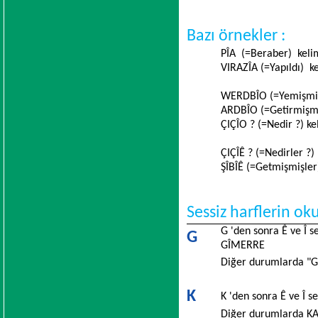
Bazı örnekler :
PÎA (=Beraber) kelim
VIRAZÎA (=Yapıldı) k
WERDBÎO (=Yemişmiş)
ARDBÎO (=Getirmişmi
ÇIÇÎO ? (=Nedir ?) ke
ÇIÇÎÊ ? (=Nedirler ?)
ŞÎBÎÊ (=Getmişmişler)
Sessiz harflerin o
G 'den sonra Ê ve Î s
G
GÎMERRE
Diğer durumlarda "Ga
K
K 'den sonra Ê ve Î se
Diğer durumlarda KAY