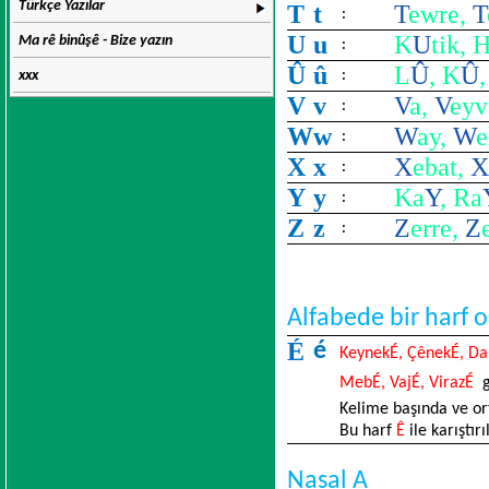
Türkçe Yazılar
T
t
T
ewre,
T
:
U
u
K
U
tik, 
Ma rê binûşê - Bize yazın
:
Û
û
L
Û
, K
Û
xxx
:
V
v
V
a,
V
eyv
:
W
w
W
ay,
W
e
:
X
x
X
ebat,
X
:
Y
y
Ka
Y
, Ra
:
Z
z
Z
erre,
Z
:
Alfabede bir harf 
É
é
KeynekÉ, ÇênekÉ, Da
MebÉ, VajÉ, VirazÉ
gi
Kelime başında ve or
Bu harf
Ê
ile karıştır
Nasal A