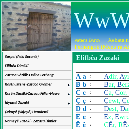
WwW.D
Xebata n
Vatena Ewroy :
Ferhengok (Menu ra Ar
Elifbêa Zazakî
Serpel (Pelo Seranik)
Elifbêa Dimilkî
A
a
A
dir,
A
y
Zazaca Sözlük-Online Ferheng
:
B
b
B
ar,
B
er
Raştnûştené-Zazaca Gramer
:
C
c
C
a,
C
or,
:
Karên Dimilkî-Zazaca Fiiller-Newe
Ç
ç
Ç
ewt,
Ç
:
Îdyomê Zazakî
D
d
D
est,
D
a
:
Çekuyê (Vajeyê) Hemdemî
E
e
E
z,
E
wr
:
Nameyê Zazakî - Zazaca isimler
Ê
ê
C
Ê
r, R
Ê
: