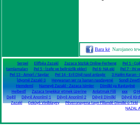
zazaca alfabe
zazaki alfabe
dimilki alfabe
Bara kė
Narojaneo te
Serpel
Elifbêa Zazakî
Zazaca Sözlük Online-Ferheng
Pel 1 - Ço
tamlamaları
Pel 5 - İzafe ve belirsizlik ekleri
Pel 6- NA eki
Pel 7 - IN v
Pel 13 - Amorî / Sayılar
Pel 14 - Eril Dişil nasıl anlaşılır
3 Halên Karan - Fi
Îdyomê Zazakî-3
Heywanan ser ra îsanan nasdayené
Sondî-Zewtî
Hemdemî
Nameyê Zazakî - Zazaca isimler
Dimilkî ya Raştayîné
Helbestî
Zazaca teşekkür etmek üzerine
Anlatmak Fiili
xxx
Q H
Değil
Dêyrê Anonîmî-1
Dêyrê Anonîmî-2
Dêyrê Dimilkî
Dêyrê Kird
Zazakî
Çekûyê Vinîbîayey
Pêveronayena tayn Fîîlandê Dimilkî û Tirkî
NAZAL 