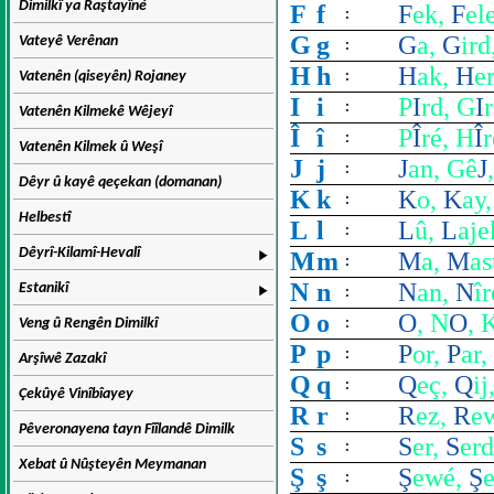
Dimilkî ya Raştayîné
F
f
F
ek,
F
el
:
G
g
G
a,
G
ird
Vateyê Verênan
:
H
h
H
ak,
H
e
Vatenên (qiseyên) Rojaney
:
I
i
P
I
rd, G
I
:
Vatenên Kilmekê Wêjeyî
Î
î
P
Î
ré, H
Î
r
:
Vatenên Kilmek û Weşî
J
j
J
an, Gê
J
:
Dêyr û kayê qeçekan (domanan)
K
k
K
o,
K
ay
:
Helbestî
L
l
L
û,
L
aje
:
Dêyrî-Kilamî-Hevalî
M
m
M
a,
M
as
:
N
n
N
an,
N
îr
Estanikî
:
O
o
O
, N
O
, 
Veng û Rengên Dimilkî
:
P
p
P
or,
P
ar,
:
Arşîwê Zazakî
Q
q
Q
eç,
Q
ij
:
Çekûyê Vinîbîayey
R
r
R
ez,
R
e
:
Pêveronayena tayn Fîîlandê Dimilk
S
s
S
er,
S
er
:
Xebat û Nûşteyên Meymanan
Ş
ş
Ş
ewé,
Ş
: