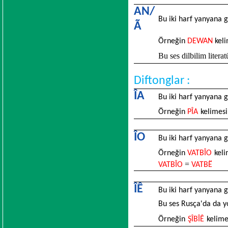
AN/
Bu iki harf yanyana
Ã
Örneğin
DEWAN
keli
Bu ses dilbilim litera
Diftonglar :
ÎA
Bu iki harf yanyana 
Örneğin
PÎA
kelimesi
ÎO
Bu iki harf yanyana 
Örneğin
VATBÎO
kel
=
VATBÎO
VATBЁ
ÎÊ
Bu iki harf yanyana 
Bu ses Rusça'da da 
Örneğin
ŞÎBÎÊ
kelim