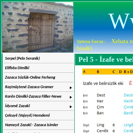
Ww
Xebata n
Vatena Ewroy :
bindé)
Pel 5 - İzafe ve be
Serpel (Pelo Seranik)
Elifbêa Dimilkî
Zazaca Sözlük-Online Ferheng
Raştnûştené-Zazaca Gramer
Karên Dimilkî-Zazaca Fiiller-Newe
Îdyomê Zazakî
Çekuyê (Vajeyê) Hemdemî
Nameyê Zazakî - Zazaca isimler