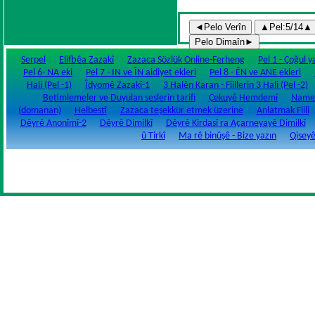
Serpel
Elifbêa Zazakî
Zazaca Sözlük Online-Ferheng
Pel 1 - Çoğul 
Pel 6- NA eki
Pel 7 - IN ve ÎN aidiyet ekleri
Pel 8 - ÊN ve ANE ekleri
Hali (Pel -1)
Îdyomê Zazakî-1
3 Halên Karan - Fiillerin 3 Hali (Pel -2)
Betimlemeler ve Duyulan seslerin tarifi
Çekuyê Hemdemî
Namey
(domanan)
Helbestî
Zazaca teşekkür etmek üzerine
Anlatmak Fiili
Dêyrê Anonîmî-2
Dêyrê Dimilkî
Dêyrê Kirdasî ra Açarneyayê Dimilkî
û Tirkî
Ma rê binûşê - Bize yazın
Qiseyê