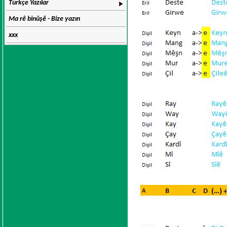
Türkçe Yazılar
Ma rê binûşê - Bize yazın
xxx