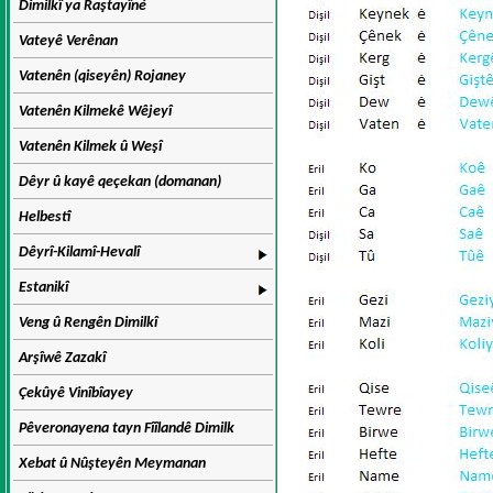
Dimilkî ya Raştayîné
Vateyê Verênan
Vatenên (qiseyên) Rojaney
Vatenên Kilmekê Wêjeyî
Vatenên Kilmek û Weşî
Dêyr û kayê qeçekan (domanan)
Helbestî
Dêyrî-Kilamî-Hevalî
Estanikî
Veng û Rengên Dimilkî
Arşîwê Zazakî
Çekûyê Vinîbîayey
Pêveronayena tayn Fîîlandê Dimilk
Xebat û Nûşteyên Meymanan