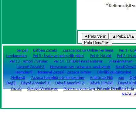
Serpel
Elifbêa Zazakî
Zazaca Sözlük Online-Ferheng
Pel 1 - Ço
tamlamaları
Pel 5 - İzafe ve belirsizlik ekleri
Pel 6- NA eki
Pel 7 - IN v
Pel 13 - Amorî / Sayılar
Pel 14 - Eril Dişil nasıl anlaşılır
3 Halên Karan - Fi
Îdyomê Zazakî-3
Heywanan ser ra îsanan nasdayené
Sondî-Zewtî
Hemdemî
Nameyê Zazakî - Zazaca isimler
Dimilkî ya Raştayîné
Helbestî
Zazaca teşekkür etmek üzerine
Anlatmak Fiili
xxx
Q H
Değil
Dêyrê Anonîmî-1
Dêyrê Anonîmî-2
Dêyrê Dimilkî
Dêyrê Kird
Zazakî
Çekûyê Vinîbîayey
Pêveronayena tayn Fîîlandê Dimilkî û Tirkî
NAZAL 