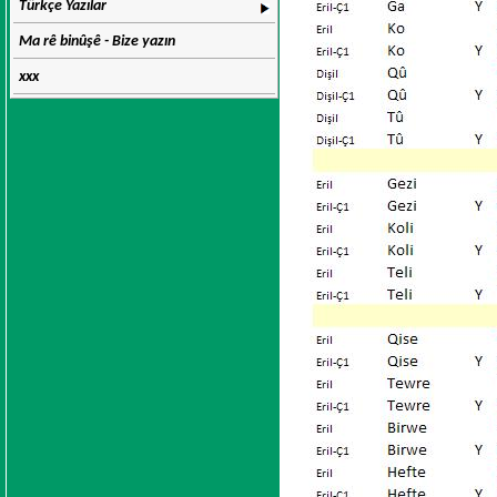
Türkçe Yazılar
Ma rê binûşê - Bize yazın
xxx