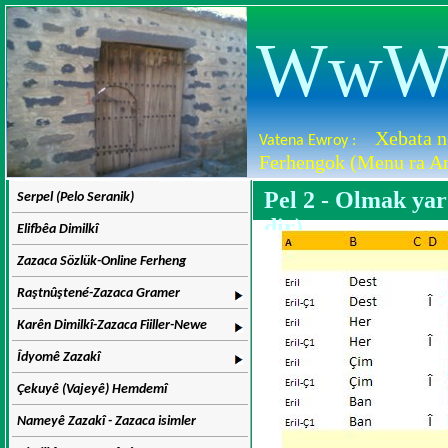
WwW.D
Xebata n
Vatena Ewroy :
Ferhengok (Menu ra Ar
Pel 2 - Olmak yardı
Serpel (Pelo Seranik)
dir)
Elifbêa Dimilkî
Zazaca Sözlük-Online Ferheng
Raştnûştené-Zazaca Gramer
Karên Dimilkî-Zazaca Fiiller-Newe
Îdyomê Zazakî
Çekuyê (Vajeyê) Hemdemî
Nameyê Zazakî - Zazaca isimler