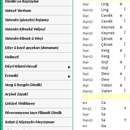
Dimilkî ya Raştayîné
Vateyê Verênan
Vatenên (qiseyên) Rojaney
Vatenên Kilmekê Wêjeyî
Vatenên Kilmek û Weşî
Dêyr û kayê qeçekan (domanan)
Helbestî
Dêyrî-Kilamî-Hevalî
Estanikî
Veng û Rengên Dimilkî
Arşîwê Zazakî
Çekûyê Vinîbîayey
Pêveronayena tayn Fîîlandê Dimilk
Xebat û Nûşteyên Meymanan