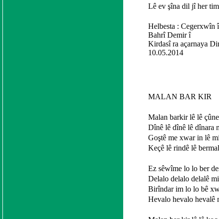
Lê ev şîna dil jî her t
Helbesta : Cegerxwîn î
Bahrî Demir î
Kirdasî ra açarnaya D
10.05.2014
MALAN BAR KIR
Malan barkir lê lê çûn
Dînê lê dînê lê dînara 
Goştê me xwar in lê m
Keçê lê rindê lê berma
Ez sêwîme lo lo ber de
Delalo delalo delalê m
Birîndar im lo lo bê x
Hevalo hevalo hevalê 