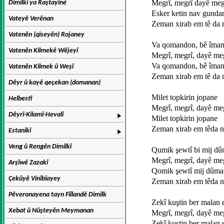
Megrî, megrî dayê meg
Dimilkî ya Raştayîné
Esker ketin nav gunda
Vateyê Verênan
Zeman xirab em tê da 
Vatenên (qiseyên) Rojaney
Va qomandon, bê îma
Vatenên Kilmekê Wêjeyî
Megrî, megrî, dayê me
Va qomandon, bê îma
Vatenên Kilmek û Weşî
Zeman xirab em tê da
Dêyr û kayê qeçekan (domanan)
Milet topkirin jopane
Helbestî
Megrî, megrî, dayê me
Dêyrî-Kilamî-Hevalî
Milet topkirin jopane
Zeman xirab em têda 
Estanikî
Veng û Rengên Dimilkî
Qumik şewtî bi mij dû
Megrî, megrî, dayê me
Arşîwê Zazakî
Qomik şewtî mij dûm
Çekûyê Vinîbîayey
Zeman xirab em têda 
Pêveronayena tayn Fîîlandê Dimilk
Zekî kuştin ber malan
Xebat û Nûşteyên Meymanan
Megrî, megrî, dayê me
Zekî kuştin ber malan 