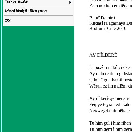
Türkçe Yazılar
Zeman xirab em têda 
Ma rê binûşê - Bize yazın
Bahrî Demir î
xxx
Kirdasî ra açarnaya D
Bodrum, Çille 2019
AY DÎLBERÊ
Li baxê min bû zivista
Ay dîlberê dêm gulîsta
Çilmisî gul, bax û bost
Wêran ez im malêm xi
Ay dîlberê qe menale
Feqîyê teyran edî kale
Nexweşekî pir bêhale
Tu him gul î him rihan 
Tu him derd î him der