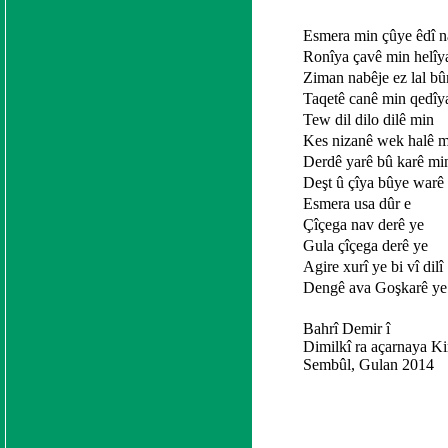
Esmera min çûye êdî 
Ronîya çavê min helîy
Ziman nabêje ez lal b
Taqetê canê min qedîy
Tew dil dilo dilê min
Kes nizanê wek halê 
Derdê yarê bû karê mi
Deşt û çîya bûye warê
Esmera usa dûr e
Çîçega nav derê ye
Gula çîçega derê ye
Agire xurî ye bi vî dilî
Dengê ava Goşkarê ye
Bahrî Demir î
Dimilkî ra açarnaya Ki
Sembûl, Gulan 2014