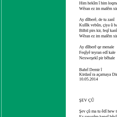
Him hekîm î him loqm
Wêran ez im malêm xi
Ay dîlberê, de tu zanî
Kulîlk vebûn, çiya û b
Bilbil pirs kir, feqî kanî
Wêran ez im malêm xi
Ay dîlberê qe menale
Feqîyê teyran edî kale
Nexweşekî pir bêhale
Bahrî Demir î
Kirdasî ra açarnaya D
10.05.2014
ŞEV ÇÛ
Şev çû ma tu êdî hew t
Ez ranazêm kengî bêyî 