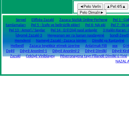
Serpel
Elifbêa Zazakî
Zazaca Sözlük Online-Ferheng
Pel 1 - Ço
tamlamaları
Pel 5 - İzafe ve belirsizlik ekleri
Pel 6- NA eki
Pel 7 - IN v
Pel 13 - Amorî / Sayılar
Pel 14 - Eril Dişil nasıl anlaşılır
3 Halên Karan - Fi
Îdyomê Zazakî-3
Heywanan ser ra îsanan nasdayené
Sondî-Zewtî
Hemdemî
Nameyê Zazakî - Zazaca isimler
Dimilkî ya Raştayîné
Helbestî
Zazaca teşekkür etmek üzerine
Anlatmak Fiili
xxx
Q H
Değil
Dêyrê Anonîmî-1
Dêyrê Anonîmî-2
Dêyrê Dimilkî
Dêyrê Kird
Zazakî
Çekûyê Vinîbîayey
Pêveronayena tayn Fîîlandê Dimilkî û Tirkî
NAZAL 