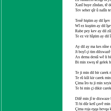
Xanî buye zîndan, tê 
Tev seher qîr û nalîn te
Tenê hiştim ay dil îşev
Wî ez kuştim ay dil îş
Rabe pey kev ay dil z
Te ez vir hîştim ay dil
Ay dil ay ma kes nîne
Ji boyî çi tim dilxwazê
Ax dema destâ wê li bi
Bi min xweş tê gelek 
Te ji min dil bir carek 
Te rû kûl kir carek min
Çima îro tu ji min xeyi
Te bi min çi dikir care
Dilê min jî te dixwaze 
Ti bi dûr ketî çavê min
Çima roja eşqa hevqa 