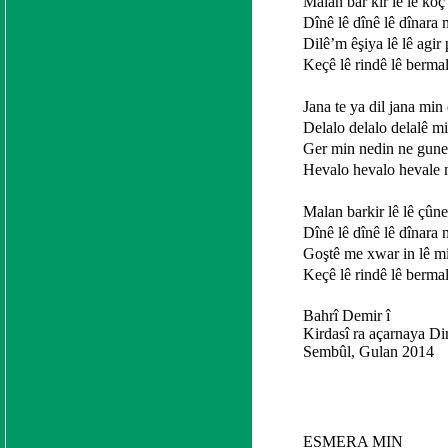
Malan bar kir lê lê koç 
Dînê lê dînê lê dînara 
Dilê’m êşiya lê lê agir 
Keçê lê rindê lê berma
Jana te ya dil jana min 
Delalo delalo delalê m
Ger min nedin ne gune
Hevalo hevalo hevale 
Malan barkir lê lê çûn
Dînê lê dînê lê dînara 
Goştê me xwar in lê m
Keçê lê rindê lê berma
Bahrî Demir î
Kirdasî ra açarnaya D
Sembûl, Gulan 2014
ESMERA MIN