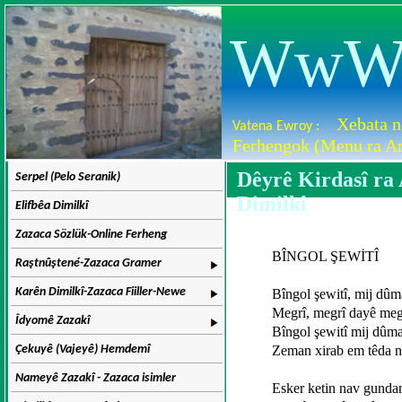
WwW.D
Xebata n
Vatena Ewroy :
Ferhengok (Menu ra Ar
Dêyrê Kirdasî ra
Serpel (Pelo Seranik)
Dimilkî
Elifbêa Dimilkî
Zazaca Sözlük-Online Ferheng
BÎNGOL ŞEWİTÎ
Raştnûştené-Zazaca Gramer
Karên Dimilkî-Zazaca Fiiller-Newe
Bîngol şewitî, mij dûm
Megrî, megrî dayê meg
Îdyomê Zazakî
Bîngol şewitî mij dûm
Çekuyê (Vajeyê) Hemdemî
Zeman xirab em têda 
Nameyê Zazakî - Zazaca isimler
Esker ketin nav gunda