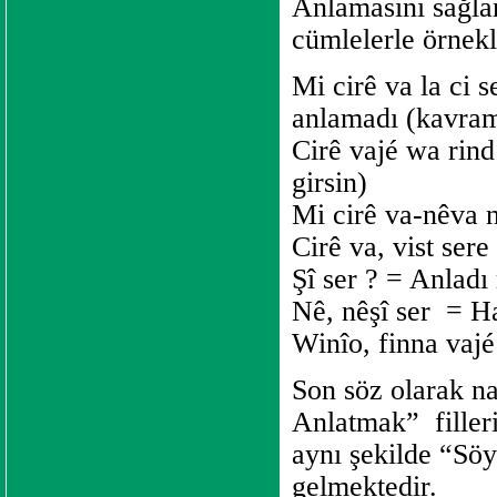
Anlamasını sağl
cümlelerle örnekl
Mi cirê va la ci 
anlamadı (kavram
Cirê vajé wa rind
girsin)
Mi cirê va-nêva n
Cirê va, vist sere
Şî ser ? = Anladı
Nê, nêşî ser
= Ha
Winîo, finna vajé
Son söz olarak n
Anlatmak”
fille
aynı şekilde “Sö
gelmektedir.