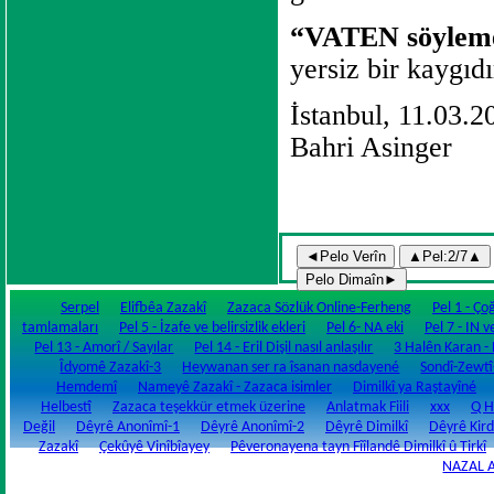
“VATEN söyleme
yersiz bir kaygıdı
İstanbul, 11.03.2
Bahri Asinger
Serpel
Elifbêa Zazakî
Zazaca Sözlük Online-Ferheng
Pel 1 - Ço
tamlamaları
Pel 5 - İzafe ve belirsizlik ekleri
Pel 6- NA eki
Pel 7 - IN v
Pel 13 - Amorî / Sayılar
Pel 14 - Eril Dişil nasıl anlaşılır
3 Halên Karan - Fi
Îdyomê Zazakî-3
Heywanan ser ra îsanan nasdayené
Sondî-Zewtî
Hemdemî
Nameyê Zazakî - Zazaca isimler
Dimilkî ya Raştayîné
Helbestî
Zazaca teşekkür etmek üzerine
Anlatmak Fiili
xxx
Q H
Değil
Dêyrê Anonîmî-1
Dêyrê Anonîmî-2
Dêyrê Dimilkî
Dêyrê Kird
Zazakî
Çekûyê Vinîbîayey
Pêveronayena tayn Fîîlandê Dimilkî û Tirkî
NAZAL 