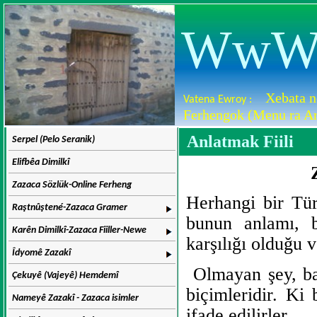
WwW.D
Xebata n
Vatena Ewroy :
Ferhengok (Menu ra Ar
Anlatmak Fiili
Serpel (Pelo Seranik)
Elifbêa Dimilkî
Zazaca Sözlük-Online Ferheng
Herhangi bir Tür
Raştnûştené-Zazaca Gramer
bunun anlamı, b
Karên Dimilkî-Zazaca Fiiller-Newe
karşılığı olduğu v
Îdyomê Zazakî
Olmayan şey, ba
Çekuyê (Vajeyê) Hemdemî
biçimleridir. Ki
Nameyê Zazakî - Zazaca isimler
ifade edilirler.