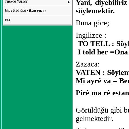
Yani, diyebiliri
Türkçe Yazılar
söylemektir.
Ma rê binûşê - Bize yazın
xxx
Buna göre;
İngilizce :
TO TELL : Söy
I told her =Ona
Zazaca:
VATEN : Söylem
Mi ayrê va = Be
Pîrê ma rê estan
Görüldüğü gibi 
gelmektedir.