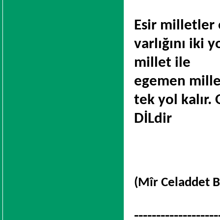
Esir milletle
varlığını iki y
millet ile
egemen millet
tek yol kalır.
DİLdir
(Mîr Celaddet B
-------------------