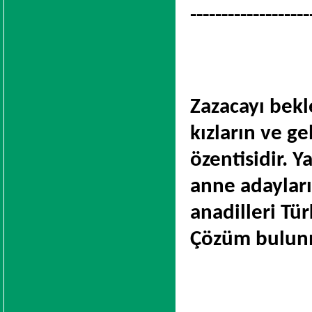
-------------------
Zazacayı bek
kızların ve g
özentisidir. Y
anne adayları
anadilleri Tür
Çözüm bulunm