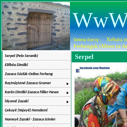
WwW.D
Xebata n
Vatena Ewroy :
Ferhengok (Menu ra Ar
Serpel
Serpel (Pelo Seranik)
Elifbêa Dimilkî
Zazaca Sözlük-Online Ferheng
Raştnûştené-Zazaca Gramer
Karên Dimilkî-Zazaca Fiiller-Newe
Îdyomê Zazakî
Çekuyê (Vajeyê) Hemdemî
Nameyê Zazakî - Zazaca isimler