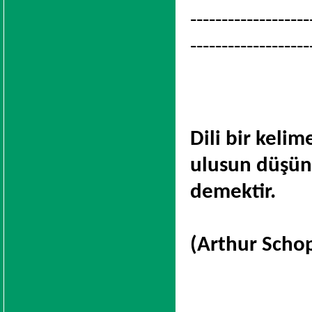
-------------------
-------------------
Dili bir kelim
ulusun düşün
demektir.
(Arthur Scho