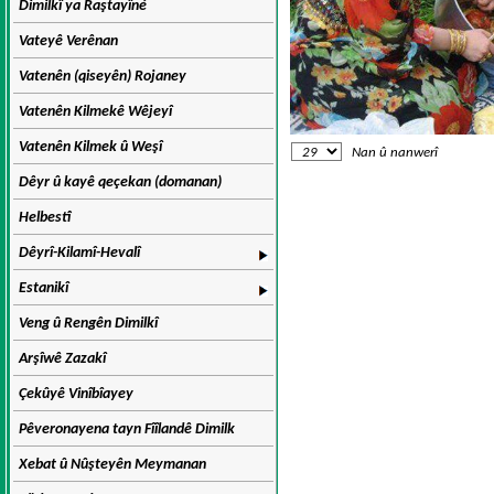
Dimilkî ya Raştayîné
Vateyê Verênan
Vatenên (qiseyên) Rojaney
Vatenên Kilmekê Wêjeyî
Vatenên Kilmek û Weşî
Nan û nanwerî
Dêyr û kayê qeçekan (domanan)
Helbestî
Dêyrî-Kilamî-Hevalî
Estanikî
Veng û Rengên Dimilkî
Arşîwê Zazakî
Çekûyê Vinîbîayey
Pêveronayena tayn Fîîlandê Dimilk
Xebat û Nûşteyên Meymanan