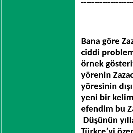
-------------------
Bana göre Zaz
ciddi probleml
örnek gösteri
yörenin Zazac
yöresinin dı
yeni bir kelim
efendim bu Za
Düşünün yılla
Türkçe’yi özen