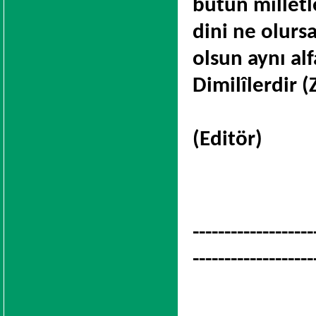
bütün milletle
dini ne olurs
olsun aynı alf
Dimilîlerdir (
(Editör)
-------------------
-------------------