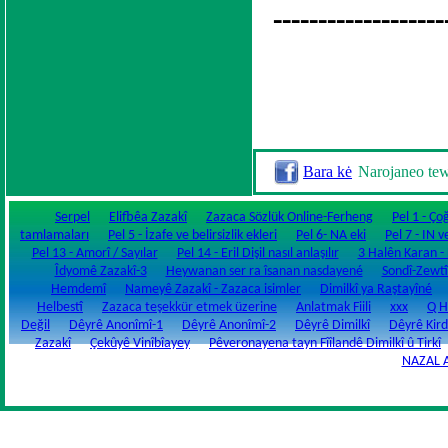
-------------------
Bara kė
Narojaneo te
Serpel
Elifbêa Zazakî
Zazaca Sözlük Online-Ferheng
Pel 1 - Ço
tamlamaları
Pel 5 - İzafe ve belirsizlik ekleri
Pel 6- NA eki
Pel 7 - IN v
Pel 13 - Amorî / Sayılar
Pel 14 - Eril Dişil nasıl anlaşılır
3 Halên Karan - Fi
Îdyomê Zazakî-3
Heywanan ser ra îsanan nasdayené
Sondî-Zewtî
Hemdemî
Nameyê Zazakî - Zazaca isimler
Dimilkî ya Raştayîné
Helbestî
Zazaca teşekkür etmek üzerine
Anlatmak Fiili
xxx
Q H
Değil
Dêyrê Anonîmî-1
Dêyrê Anonîmî-2
Dêyrê Dimilkî
Dêyrê Kird
Zazakî
Çekûyê Vinîbîayey
Pêveronayena tayn Fîîlandê Dimilkî û Tirkî
NAZAL 