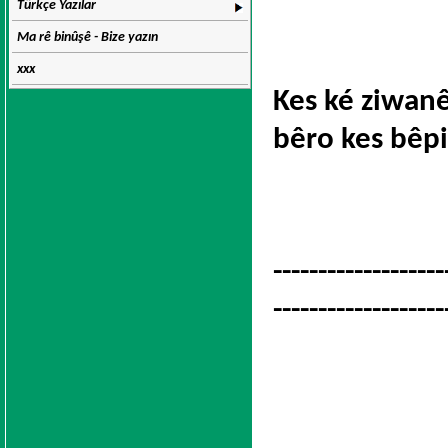
Türkçe Yazılar
Ma rê binûşê - Bize yazın
xxx
Kes ké ziwanê 
bêro kes bêp
-------------------
-------------------