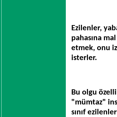
Ezilenler, ya
pahasına mal 
etmek, onu i
isterler.
Bu olgu özelli
"mümtaz" ins
sınıf ezilenle