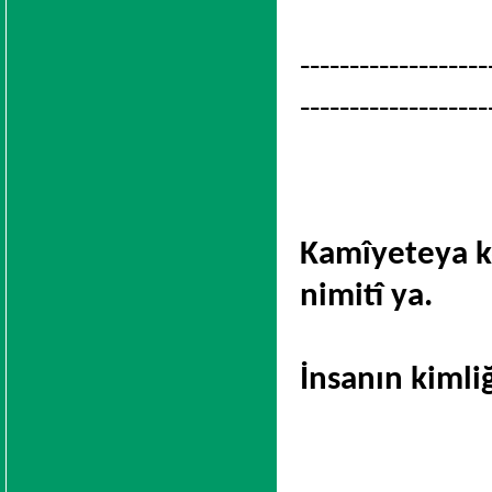
-------------------
-------------------
Kamîyeteya k
nimitî ya.
İnsanın kimliği