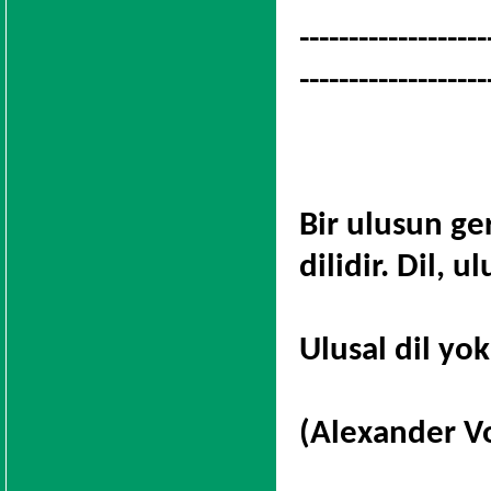
-------------------
-------------------
Bir ulusun g
dilidir. Dil, u
Ulusal dil yo
(Alexander V